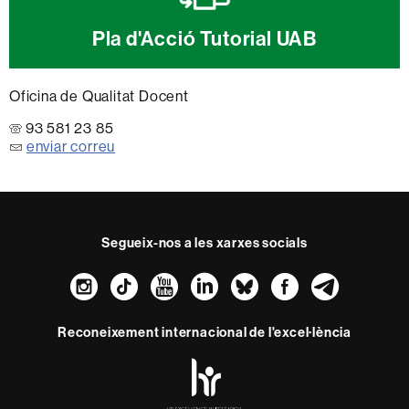
Pla d'Acció Tutorial UAB
Oficina de Qualitat Docent
93 581 23 85
enviar correu
Segueix-nos a les xarxes socials
Instagram
TikTok
YouTube
LinkedIn
Bluesky
Faceboo
Teleg
Reconeixement internacional de l'excel·lència
HR
Excellence
in