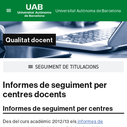
Universitat Autònoma de Barcelona
Prem
UAB
per
Universitat
desplegar
Autònoma
el
de
Qualitat docent
menú
Barcelona
de
Universitat
Autònoma
de
Desplegar
SEGUIMENT DE TITULACIONS
Barcelona
la
navegació
Informes de seguiment per
centres docents
Informes de seguiment per centres
Des del curs acadèmic 2012/13 els
informes de