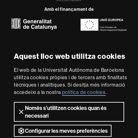
Research
Amb el finançament de
-
Euraxess
Sobre
aquest
web
Avís legal
Protecció de dades
Sobre el
Aquest lloc web utilitza cookies
web
Accessibilitat web
Mapa del web UAB
El web de la Universitat Autònoma de Barcelona
Som una universitat capdavantera que imparteix una
utilitza cookies pròpies i de tercers amb finalitats
docència de qualitat i excel·lència, diversificada,
tècniques i analítiques. Si desitja més informació
multidisciplinària i flexible, ajustada a les necessitats de
accedeixi a la nostra
política de cookies
.
la societat i adaptada als nous models de l'Europa del
coneixement. La UAB és reconeguda internacionalment
per la qualitat i el caràcter innovador de la seva recerca.
Només s’utilitzen cookies quan és
necessari
2026 Universitat Autònoma de Barcelona
Configurar les meves preferències