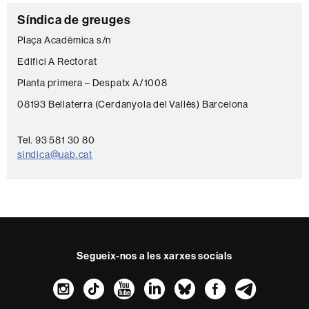
C
Síndica de greuges
o
Plaça Acadèmica s/n
n
Edifici A Rectorat
t
Planta primera – Despatx A/1008
a
08193 Bellaterra (Cerdanyola del Vallès) Barcelona
c
t
Tel. 93 581 30 80
sindica@uab.cat
e
Segueix-nos a les xarxes socials
Instagram
TikTok
YouTube
LinkedIn
Bluesky
Faceboo
Teleg