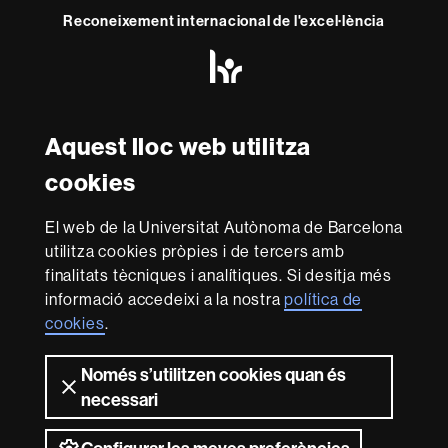
Reconeixement internacional de l'excel·lència
HR
Excellence
in
Research
Amb el finançament de
-
Aquest lloc web utilitza
Euraxess
cookies
Sobre
El web de la Universitat Autònoma de Barcelona
aquest
utilitza cookies pròpies i de tercers amb
web
Avís legal
Protecció de dades
Sobre el
finalitats tècniques i analítiques. Si desitja més
informació accedeixi a la nostra
política de
web
Accessibilitat web
Mapa del web UAB
cookies
.
Som una universitat capdavantera que imparteix una
docència de qualitat i excel·lència, diversificada,
Només s’utilitzen cookies quan és
multidisciplinària i flexible, ajustada a les necessitats de
necessari
la societat i adaptada als nous models de l'Europa del
coneixement. La UAB és reconeguda internacionalment
per la qualitat i el caràcter innovador de la seva recerca.