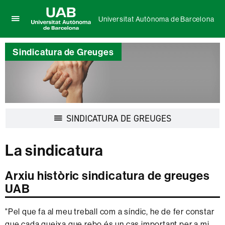
Universitat Autònoma de Barcelona
Prem
UAB
per
Universitat
desplegar
Sindicatura de Greuges
Autònoma
el
de
menú
Barcelona
de
Universitat
Autònoma
de
Desplegar
SINDICATURA DE GREUGES
Barcelona
la
navegació
La sindicatura
Arxiu històric sindicatura de greuges
UAB
"Pel que fa al meu treball com a síndic, he de fer constar
que cada queixa que rebo és un cas important per a mi.