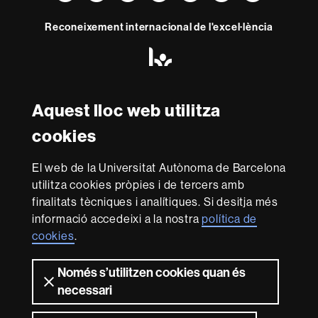
Reconeixement internacional de l'excel·lència
HR
Excellence
in
Research
-
Aquest lloc web utilitza
Amb el finançament de
Euraxess
cookies
Sobre
El web de la Universitat Autònoma de Barcelona
utilitza cookies pròpies i de tercers amb
aquest
finalitats tècniques i analítiques. Si desitja més
web
Avís legal
Protecció de dades
Sobre el
informació accedeixi a la nostra
política de
web
Accessibilitat web
Mapa del web UAB
cookies
.
Som una universitat capdavantera que imparteix una
docència de qualitat i excel·lència, diversificada,
Només s’utilitzen cookies quan és
multidisciplinària i flexible, ajustada a les necessitats de
necessari
la societat i adaptada als nous models de l'Europa del
coneixement. La UAB és reconeguda internacionalment