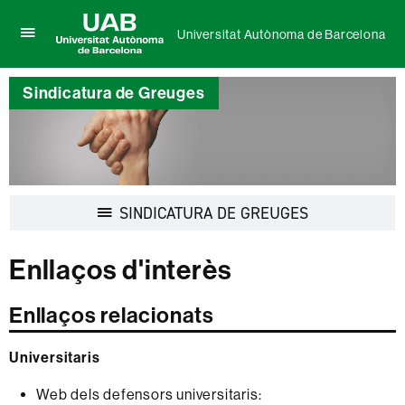
Universitat Autònoma de Barcelona
Prem
UAB
per
Universitat
desplegar
Sindicatura de Greuges
Autònoma
el
de
menú
Barcelona
de
Universitat
Autònoma
de
Barcelona
Desplegar
SINDICATURA DE GREUGES
la
navegació
Enllaços d'interès
Enllaços relacionats
Universitaris
Web dels defensors universitaris: