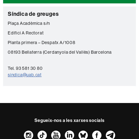
C
Síndica de greuges
o
Plaça Acadèmica s/n
n
Edifici A Rectorat
t
Planta primera – Despatx A/1008
a
08193 Bellaterra (Cerdanyola del Vallès) Barcelona
c
t
Tel. 93 581 30 80
sindica@uab.cat
e
Segueix-nos a les xarxes socials
Instagram
TikTok
YouTube
LinkedIn
Bluesky
Faceboo
Teleg