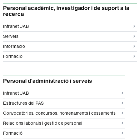
Personal acadèmic, investigador i de suport a la
recerca
Intranet UAB
pel
Serveis
PDI
pel
Informació
PDI
pel
Formació
PDI
Personal d'administració i serveis
Intranet UAB
Estructures del PAS
Convocatòries, concursos, nomenaments i cessaments
Relacions laborals i gestió de personal
pel
Formació
PAS