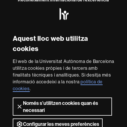
HR
Excellence
in
Research
Amb el finançament de
-
Aquest lloc web utilitza
Euraxess
cookies
Sobre
El web de la Universitat Autònoma de Barcelona
aquest
utilitza cookies pròpies i de tercers amb
web
Avís legal
Protecció de dades
Sobre el
finalitats tècniques i analítiques. Si desitja més
web
Accessibilitat web
Mapa del web UAB
informació accedeixi a la nostra
política de
cookies
.
Som una universitat capdavantera que imparteix una
docència de qualitat i excel·lència, diversificada,
Només s’utilitzen cookies quan és
multidisciplinària i flexible, ajustada a les necessitats de
la societat i adaptada als nous models de l'Europa del
necessari
coneixement. La UAB és reconeguda internacionalment
per la qualitat i el caràcter innovador de la seva recerca.
Configurar les meves preferències