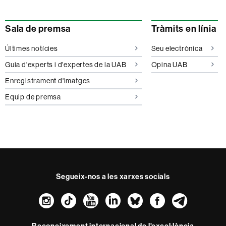
Sala de premsa
Tràmits en línia
Últimes notícies
Seu electrònica
Guia d'experts i d'expertes de la UAB
Opina UAB
Enregistrament d'imatges
Equip de premsa
Segueix-nos a les xarxes socials
Instagram
TikTok
YouTube
LinkedIn
Bluesky
Faceboo
Teleg
Reconeixement internacional de l'excel·lència