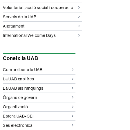
Voluntariat, acció social i cooperació
Serveis de la UAB
Allotjament
International Welcome Days
Coneix la UAB
Com arribar a la UAB
La UAB en xifres
La UAB als rànquings
Òrgans de govern
Organització
Esfera UAB-CEI
Seu electrònica