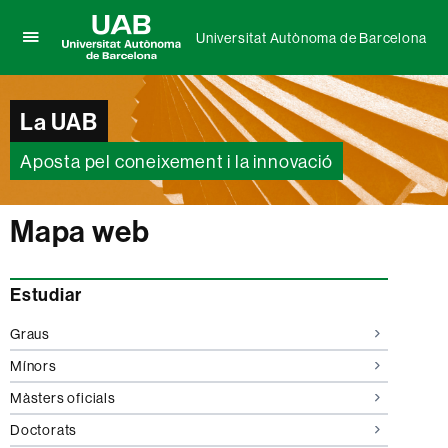
Universitat Autònoma de Barcelona
Prem
UAB
per
Universitat
desplegar
Autònoma
La UAB
el
de
menú
Barcelona
de
Aposta pel coneixement i la innovació
Universitat
Autònoma
de
Mapa web
Barcelona
Estudiar
Graus
Mínors
Màsters oficials
Doctorats