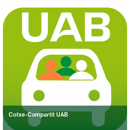
Més
informació
UAB
Cotxe-Compartit UAB