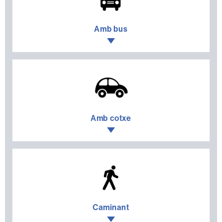
Amb bus
Prem
per
desplegar
el
menú
Amb cotxe
Prem
per
desplegar
el
menú
Caminant
Prem