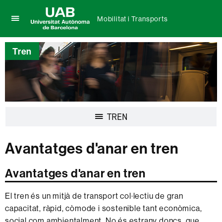
Mobilitat i Transports
Prem
UAB
per
Universitat
desplegar
Tren
Autònoma
el
de
menú
Barcelona
de
Mobilitat
i
Transports
Desplegar
TREN
la
navegació
Avantatges d'anar en tren
Avantatges d'anar en tren
El tren és un mitjà de transport col·lectiu de gran
capacitat, ràpid, còmode i sostenible tant econòmica,
social com ambientalment. No és estrany doncs, que