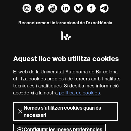
Instagram
TikTok
YouTube
LinkedIn
Bluesky
Faceboo
Teleg
Reconeixement internacional de l'excel·lència
HR
Excellence
in
Research
Amb el finançament de
Aquest lloc web utilitza cookies
-
Euraxess
El web de la Universitat Autònoma de Barcelona
utilitza cookies pròpies i de tercers amb finalitats
Sobre
tècniques i analítiques. Si desitja més informació
aquest
accedeixi a la nostra
política de cookies
.
web
Avís legal
Protecció de dades
Sobre el
web
Accessibilitat web
Mapa del web UAB
Només s’utilitzen cookies quan és
necessari
2026 Universitat Autònoma de Barcelona
Configurar les meves preferències