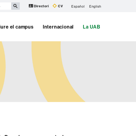
Directori
CV
Español
English
iure el campus
Internacional
La UAB