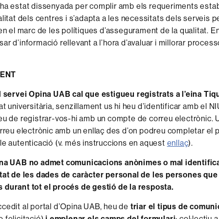
ha estat dissenyada per complir amb els requeriments estab
litat dels centres i s’adapta a les necessitats dels serveis pe
 en el marc de les polítiques d’assegurament de la qualitat. 
r d’informació rellevant a l’hora d’avaluar i millorar process
ENT
l servei Opina UAB cal que estigueu registrats a l’eina Ti
t universitària, senzillament us hi heu d’identificar amb el NI
eu de registrar-vos-hi amb un compte de correu electrònic. U
orreu electrònic amb un enllaç des d’on podreu completar el p
le autenticació (v. més instruccions en aquest
enllaç
).
ina UAB no admet comunicacions anònimes o mal identifica
tat de les dades de caràcter personal de les persones que 
durant tot el procés de gestió de la resposta.
cedit al portal d’Opina UAB, heu de
triar el tipus de comun
 felicitació)
i emplenar els camps del formulari
: col·lectiu