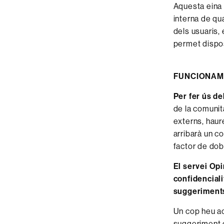
Aquesta eina 
interna de qua
dels usuaris,
permet disposa
FUNCIONAM
Per fer ús de
de la comunita
externs, haur
arribarà un c
factor de dob
El servei Op
confidenciali
suggeriments 
Un cop heu ac
suggeriment o