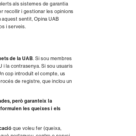
lerts als sistemes de garantia
r recollir i gestionar les opinions
En aquest sentit, Opina UAB
os i serveis.
quets de la UAB
. Si sou membres
U i la contrasenya. Si sou usuaris
n cop introduït el compte, us
rocés de registre, que inclou un
des, però garanteix la
formulen les queixes i els
icació
que voleu fer (queixa,
 a què pertanyeu, centre o servei