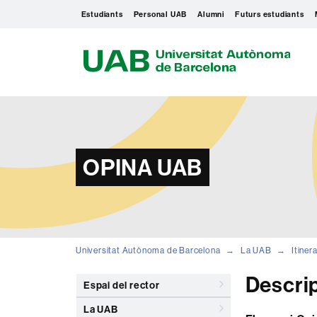
Estudiants
Personal UAB
Alumni
Futurs estudiants
U
A
B
OPINA UAB
Universitat Autònoma de Barcelona
La UAB
Itinera
Descri
Espai del rector
La UAB