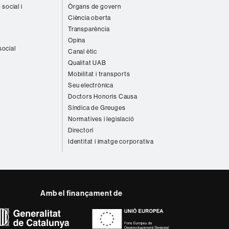
 social i
Òrgans de govern
Ciència oberta
Transparència
Opina
social
Canal ètic
Qualitat UAB
Mobilitat i transports
Seu electrònica
Doctors Honoris Causa
Síndica de Greuges
Normatives i legislació
Directori
Identitat i imatge corporativa
Amb el finançament de