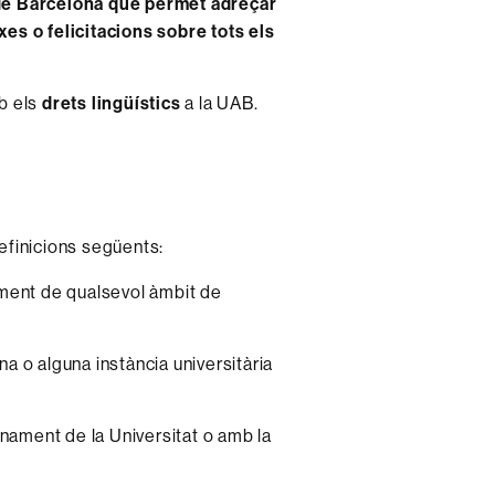
 de Barcelona que permet adreçar
es o felicitacions sobre tots els
b els
drets lingüístics
a la UAB.
efinicions següents:
ament de qualsevol àmbit de
a o alguna instància universitària
onament de la Universitat o amb la