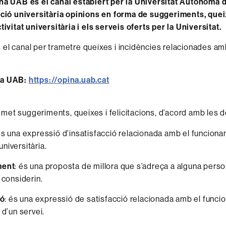
ina UAB és el canal establert per la Universitat Autònoma
ació universitària opinions en forma de suggeriments, queix
tivitat universitària i els serveis oferts per la Universitat.
el canal per trametre queixes i incidències relacionades am
na UAB:
https://opina.uab.cat
et suggeriments, queixes i felicitacions, d’acord amb les d
és una expressió d’insatisfacció relacionada amb el funcion
 universitària.
ment
: és una proposta de millora que s’adreça a alguna person
 considerin.
ió
: és una expressió de satisfacció relacionada amb el funci
 d’un servei.