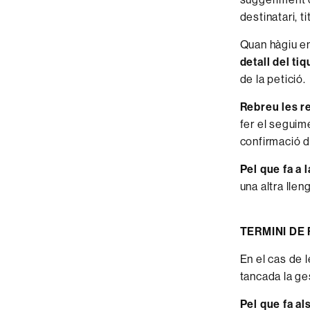
destinatari, t
Quan hàgiu em
detall del tiq
de la petició.
Rebreu les re
fer el seguime
confirmació d
Pel que fa a 
una altra llen
TERMINI DE
En el cas de 
tancada la ge
Pel que fa al