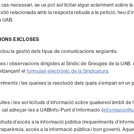
n cas necessari, se us pot sol·licitar algun aclariment sobre 
stió relacionada amb la resposta rebuda a la petició, heu d’
a UAB.
IONS EXCLOSES
lou la gestió dels tipus de comunicacions següents:
es i observacions dirigides al Síndic de Greuges de la UAB
mitjançant el
formulari electrònic de la Sindicatura
.
riments i les queixes la resolució dels quals s’empari en un
.
tes i les sol·licituds d’informació sobre qualsevol àmbit de l
 cal adreçar-les a UABInfo-Punt d’Informació (
informacio@u
icituds d’accés a la informació pública (requeriments d’inform
nsparència, accés a la informació pública i bon govern). Aque