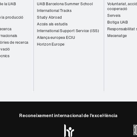
de la UAB
UAB Barcelona Summer School
Voluntariat, acció
cooperació
International Tracks
Serveis
 la producció
Study Abroad
Botiga UAB
Accés als estudis
recerca
Responsabilitat 
International Support Service (ISS)
rnacionals
Mecenatge
Aliança europea ECIU
òries de recerca
Horizon Europe
ovació
ècnics
Reconeixement internacional de l'excel·lència
HR
y
ebook
Telegram
Excellence