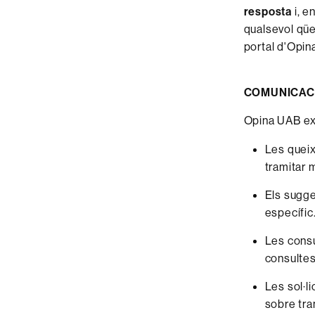
resposta
i, e
qualsevol qüe
portal d'Opin
COMUNICAC
Opina UAB exc
Les queix
tramitar 
Els sugge
específic
Les consul
consultes
Les sol·l
sobre tra