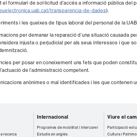
t el formulari de sol·licitud d'accés a informació pública del
euelectronica.uab.cat/transparencia-de-dades
).
riments i les queixes de tipus laboral del personal de la UAB
macions per demanar la reparació d’una situació causada per
nsidera injusta o perjudicial per als seus interessos i que sol
ndemnització.
cies per posar en coneixement uns fets que poden constituir 
r l’actuació de l’administració competent.
icacions anònimes o mal identificades i les que contenen un
Internacional
Viure el ca
Programes de mobilitat i intercanvi
Participació estu
 de recerca
Estudis en anglès
Cultura i Patrimo