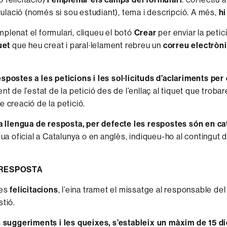
itulació (només si sou estudiant), tema i descripció. A més,
hi
plenat el formulari, cliqueu el botó
Crear
per enviar la petic
uet
que heu creat i paral·lelament rebreu un
correu electròn
spostes a les peticions i les sol·licituds d’aclariments per
nt de l’estat de la petició des de l’enllaç al tiquet que troba
e creació de la petició.
la llengua de resposta, per defecte les respostes són en ca
gua oficial a Catalunya o en anglès, indiqueu-ho al contingut 
 RESPOSTA
les
felicitacions
, l’eina tramet el missatge al responsable del
stió.
s suggeriments i les queixes, s’estableix un màxim de 15 d