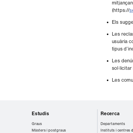
mitjançan
(https://
s
Els sugge
Les recla
usuària co
tipus d’i
Les denún
sol·licita
Les comun
Mapa
Estudis
Recerca
web
Graus
Departaments
Màsters i postgraus
Instituts i centres