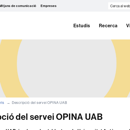
Cerca
Mitjans de comunicació
Empreses
al
web
Estudis
Recerca
V
ris
Descripció del servei OPINA UAB
pció del servei OPINA UAB