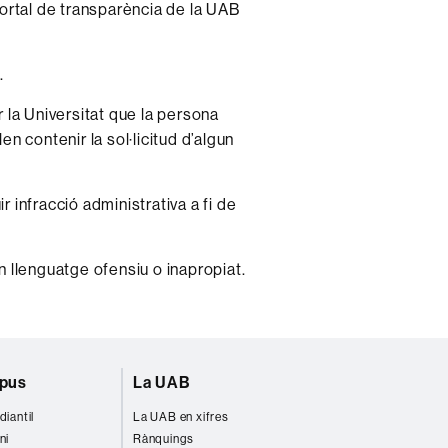
 portal de transparència de la UAB
.
 la Universitat que la persona
en contenir la sol·licitud d’algun
infracció administrativa a fi de
 llenguatge ofensiu o inapropiat.
mpus
La UAB
diantil
La UAB en xifres
ni
Rànquings