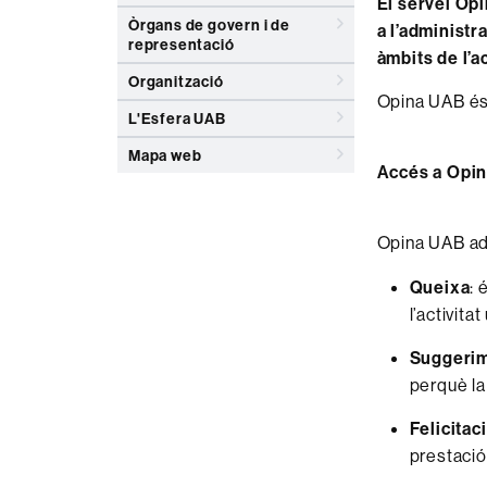
El servei Op
Òrgans de govern i de
a l’administr
representació
àmbits de l’ac
Organització
Opina UAB és 
L'Esfera UAB
Mapa web
Accés a Opi
Opina UAB adm
Queixa
: 
l’activitat
Suggeri
perquè la
Felicitac
prestació