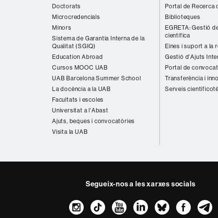
Doctorats
Portal de Recerca 
Microcredencials
Biblioteques
Mínors
EGRETA: Gestió de
científica
Sistema de Garantia Interna de la
Qualitat (SGIQ)
Eines i suport a la 
Education Abroad
Gestió d'Ajuts Inte
Cursos MOOC UAB
Portal de convocat
UAB Barcelona Summer School
Transferència i inn
La docència a la UAB
Serveis cientificot
Facultats i escoles
Universitat a l'Abast
Ajuts, beques i convocatòries
Visita la UAB
Segueix-nos a les xarxes socials
Instagram
TikTok
YouTube
LinkedIn
Bluesk
Fac