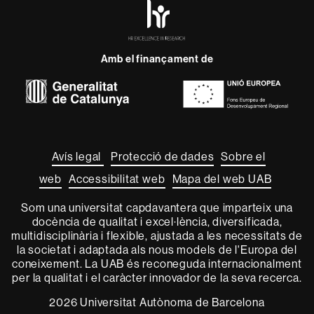
HR
Excellence
in
Research
Amb el finançament de
-
Euraxess
Sobre
aquest
web
Avís legal
Protecció de dades
Sobre el
web
Accessibilitat web
Mapa del web UAB
Som una universitat capdavantera que imparteix una
docència de qualitat i excel·lència, diversificada,
multidisciplinària i flexible, ajustada a les necessitats de
la societat i adaptada als nous models de l'Europa del
coneixement. La UAB és reconeguda internacionalment
per la qualitat i el caràcter innovador de la seva recerca.
2026 Universitat Autònoma de Barcelona