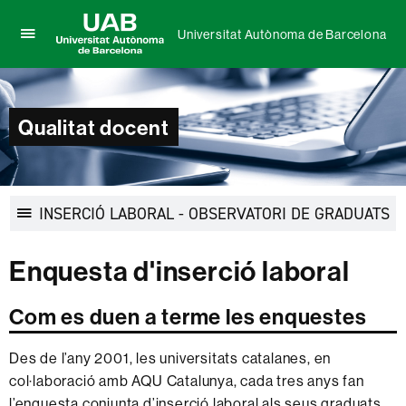
Universitat Autònoma de Barcelona
Prem
UAB
per
Universitat
desplegar
Autònoma
el
de
Qualitat docent
menú
Barcelona
de
Universitat
Autònoma
de
INSERCIÓ LABORAL - OBSERVATORI DE GRADUATS
Barcelona
Desplegar
la
Enquesta d'inserció laboral
navegació
Com es duen a terme les enquestes
Des de l
’
any 2001, les universitats catalanes, en
col·laboració amb AQU Catalunya, cada tres anys fan
l
’
enquesta conjunta d
’
inserció laboral als seus graduats.