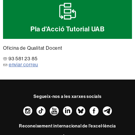
Pla d'Acció Tutorial UAB
Oficina de Qualitat Docent
93 581 23 85
enviar correu
Segueix-nos a les xarxes socials
Instagram
TikTok
YouTube
LinkedIn
Bluesky
Faceboo
Teleg
Reconeixement internacional de l'excel·lència