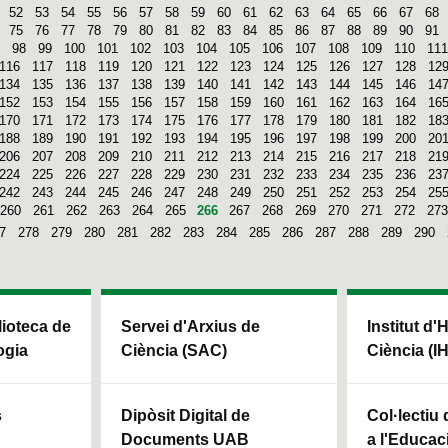
52
53
54
55
56
57
58
59
60
61
62
63
64
65
66
67
68
75
76
77
78
79
80
81
82
83
84
85
86
87
88
89
90
91
98
99
100
101
102
103
104
105
106
107
108
109
110
111
116
117
118
119
120
121
122
123
124
125
126
127
128
12
134
135
136
137
138
139
140
141
142
143
144
145
146
14
152
153
154
155
156
157
158
159
160
161
162
163
164
16
170
171
172
173
174
175
176
177
178
179
180
181
182
18
188
189
190
191
192
193
194
195
196
197
198
199
200
20
206
207
208
209
210
211
212
213
214
215
216
217
218
21
224
225
226
227
228
229
230
231
232
233
234
235
236
23
242
243
244
245
246
247
248
249
250
251
252
253
254
25
260
261
262
263
264
265
266
267
268
269
270
271
272
273
7
278
279
280
281
282
283
284
285
286
287
288
289
290
blioteca de
Servei d'Arxius de
Institut d'
ogia
Ciència (SAC)
Ciència (I
s
Dipòsit Digital de
Col·lectiu
Documents UAB
a l'Educaci