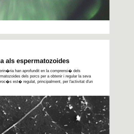
ca als espermatozoides
terin�ria han aprofundit en la comprensi� dels
matozoides dels porcs per a obtenir i regular la seva
roc�s est� regulat, principalment, per l'activitat d'un