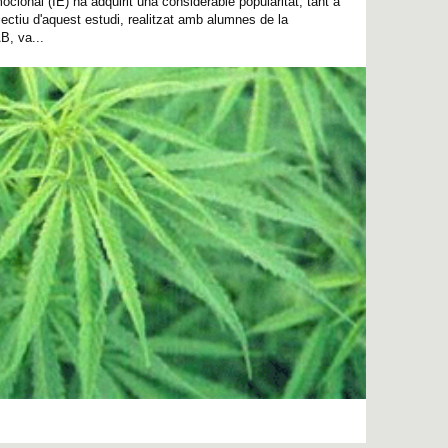
mocional (IE) ha adquirit una considerable popularitat, tant a
jectiu d'aquest estudi, realitzat amb alumnes de la
B, va...