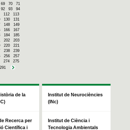
69
70
71
92
93
94
112
113
9
130
131
7
148
149
5
166
167
3
184
185
1
202
203
9
220
221
7
238
239
5
256
257
274
275
291
Història de la
Institut de Neurociències
HC)
(INc)
 de Recerca per
Institut de Ciència i
ó Científica i
Tecnologia Ambientals