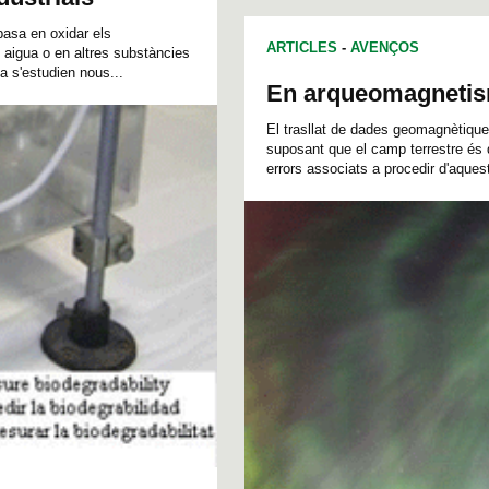
 basa en oxidar els
ARTICLES
-
AVENÇOS
i aigua o en altres substàncies
 s'estudien nous...
En arqueomagnetism
El trasllat de dades geomagnètiques
suposant que el camp terrestre és
errors associats a procedir d'aque