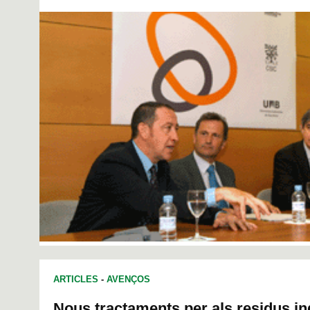
ARTICLES
-
AVENÇOS
Nous tractaments per als residus in