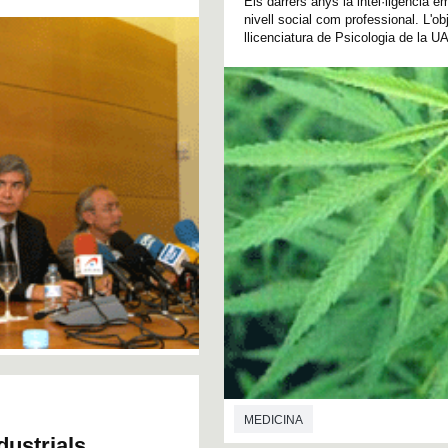
Els darrers anys la intel·ligència e
nivell social com professional. L'ob
llicenciatura de Psicologia de la UA
MEDICINA
dustrials