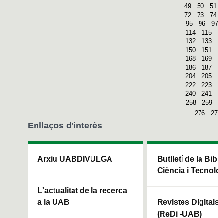
49
50
51
72
73
74
95
96
97
114
115
132
133
150
151
168
169
186
187
204
205
222
223
240
241
258
259
276
27
Enllaços d'interès
Arxiu UABDIVULGA
Butlletí de la Bi
Ciència i Tecnol
L'actualitat de la recerca
a la UAB
Revistes Digital
(ReDi -UAB)