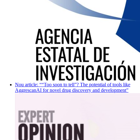
Nou article: ““Too soon to tell”? The potential of tools like
AggrescanAI for novel drug discovery and development”