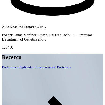
A
Aula Rosalind Franklin - IBB
P
I
Ponent: Jaime Martínez Urtaza, PhD Afiliació: Full Professor
Department of Genetics and...
1
2
3
4
5
6
Recerca
Proteòmica Aplicada i Enginyeria de Proteïnes