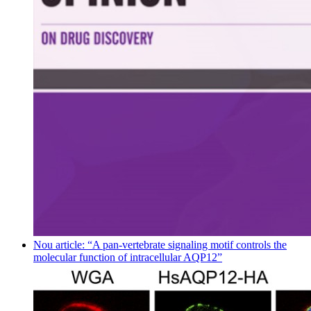
Nou article: “A pan-vertebrate signaling motif controls the
molecular function of intracellular AQP12”