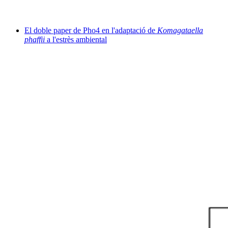
El doble paper de Pho4 en l'adaptació de
Komagataella
phaffii
a l'estrès ambiental