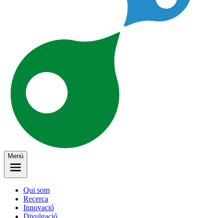
Menú
Qui som
Recerca
Innovació
Divulgació