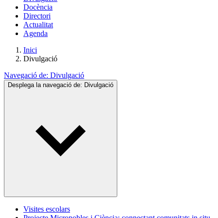
Docència
Directori
Actualitat
Agenda
Inici
Divulgació
Navegació de:
Divulgació
Desplega la navegació de:
Divulgació
Visites escolars
Projecte Micropobles i Ciència: connectant comunitats in situ