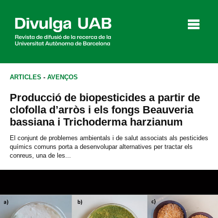
p
a
l
ARTICLES
-
AVENÇOS
Producció de biopesticides a partir de
Articles
Entrevistes
Vídeos
clofolla d’arròs i els fongs Beauveria
bassiana i Trichoderma harzianum
El conjunt de problemes ambientals i de salut associats als pesticides
químics comuns porta a desenvolupar alternatives per tractar els
Agenda
conreus, una de les...
English
Español
CERCAR