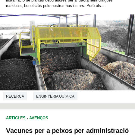
instal·lació de plantes depuradores per al tractament d'aigües
residuals, beneficiós pels nostres rius i mars. Però els...
RECERCA
ENGINYERIA QUÍMICA
ARTICLES
-
AVENÇOS
Vacunes per a peixos per administració