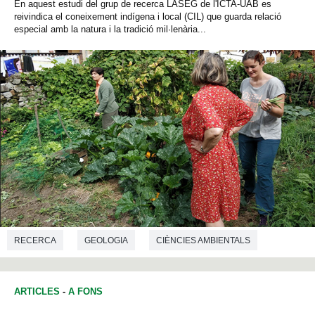
En aquest estudi del grup de recerca LASEG de l'ICTA-UAB es
reivindica el coneixement indígena i local (CIL) que guarda relació
especial amb la natura i la tradició mil·lenària...
RECERCA
GEOLOGIA
CIÈNCIES AMBIENTALS
ARTICLES
-
A FONS