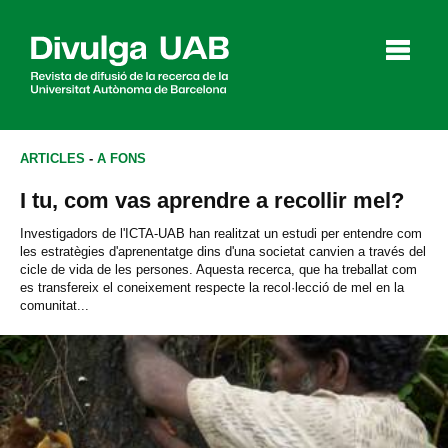
p
a
l
ARTICLES
-
A FONS
I tu, com vas aprendre a recollir mel?
Articles
Entrevistes
Vídeos
Investigadors de l'ICTA-UAB han realitzat un estudi per entendre com
les estratègies d'aprenentatge dins d'una societat canvien a través del
cicle de vida de les persones. Aquesta recerca, que ha treballat com
es transfereix el coneixement respecte la recol·lecció de mel en la
comunitat...
Agenda
English
Español
CERCAR