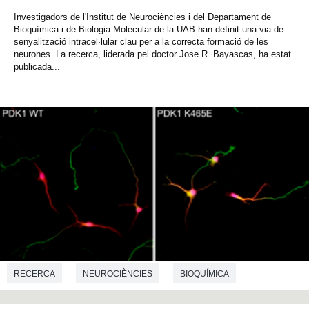
Investigadors de l'Institut de Neurociències i del Departament de
Bioquímica i de Biologia Molecular de la UAB han definit una via de
senyalització intracel·lular clau per a la correcta formació de les
neurones. La recerca, liderada pel doctor Jose R. Bayascas, ha estat
publicada...
RECERCA
NEUROCIÈNCIES
BIOQUÍMICA