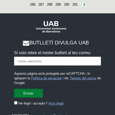
286
287
288
289
290
291
BUTLLETÍ DIVULGA UAB
Si vols rebre el nostre butlletí al teu correu
Aquesta pàgina està protegida per reCAPTCHA i hi
apliquen la
Política de privacitat
i els
Termes del servei
de
Google.
He llegit i accepto l'
Avís legal