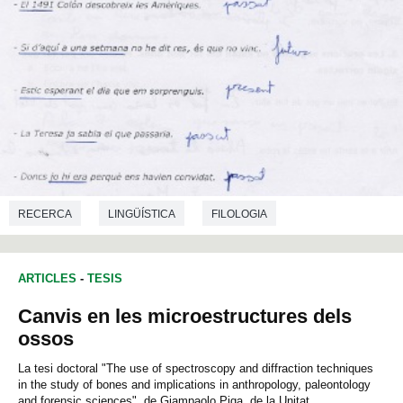
RECERCA
LINGÜÍSTICA
FILOLOGIA
CIÈNCIES DE L'EDUCACIÓ
ARTICLES
-
TESIS
Canvis en les microestructures dels
ossos
La tesi doctoral "The use of spectroscopy and diffraction techniques
in the study of bones and implications in anthropology, paleontology
and forensic sciences", de Giampaolo Piga, de la Unitat