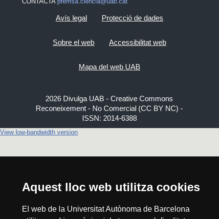
CONTACTA
premsa.ciencia@uab.cat
Avís legal
Protecció de dades
Sobre el web
Accessibilitat web
Mapa del web UAB
2026 Divulga UAB - Creative Commons
Reconeixement - No Comercial (CC BY NC) -
ISSN: 2014-6388
View low-bandwidth version
Aquest lloc web utilitza cookies
El web de la Universitat Autònoma de Barcelona