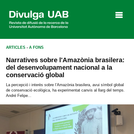
p
a
l
ARTICLES
-
A FONS
Narratives sobre l'Amazònia brasilera:
Articles
Entrevistes
Vídeos
del desenvolupament nacional a la
conservació global
La percepció i interès sobre l’Amazònia brasilera, avui símbol global
de conservació ecològica, ha experimentat canvis al llarg del temps.
Agenda
André Felipe...
English
Español
CERCAR