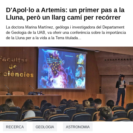
D'Apol·lo a Artemis: un primer pas a la
Lluna, però un llarg camí per recórrer
La doctora Marina Martínez, geòloga i investigadora del Departament
de Geologia de la UAB, va oferir una conferència sobre la importància
de la Lluna per a la vida a la Terra titulada...
RECERCA
GEOLOGIA
ASTRONOMIA