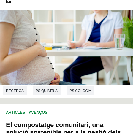
han...
RECERCA
PSIQUIATRIA
PSICOLOGIA
ARTICLES
-
AVENÇOS
El compostatge comunitari, una
solució sostenible per a la gestió dels