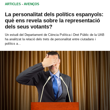
ARTICLES
-
AVENÇOS
La personalitat dels polítics espanyols:
què ens revela sobre la representació
dels seus votants?
Un estudi del Departament de Ciència Política i Dret Públic de la UAB
ha analitzat la relació dels trets de personalitat entre ciutadans i
polítics a...