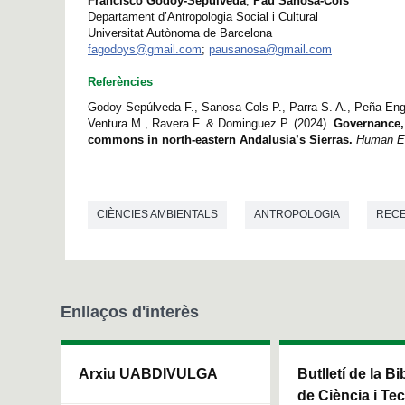
Francisco Godoy-Sepúlveda
;
Pau Sanosa-Cols
Departament d’Antropologia Social i Cultural
Universitat Autònoma de Barcelona
fagodoys@gmail.com
;
pausanosa@gmail.com
Referències
Godoy-Sepúlveda F., Sanosa-Cols P., Parra S. A., Peña-Engu
Ventura M., Ravera F. & Dominguez P. (2024).
Governance, 
commons in north-eastern Andalusia’s Sierras.
Human E
CIÈNCIES AMBIENTALS
ANTROPOLOGIA
REC
Enllaços d'interès
Arxiu UABDIVULGA
Butlletí de la Bi
de Ciència i Te