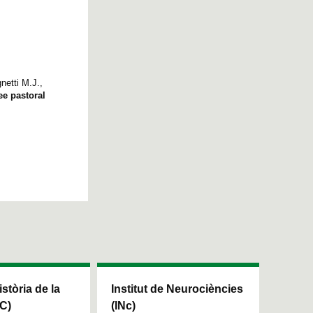
netti M.J.,
ee pastoral
istòria de la
Institut de Neurociències
HC)
(INc)