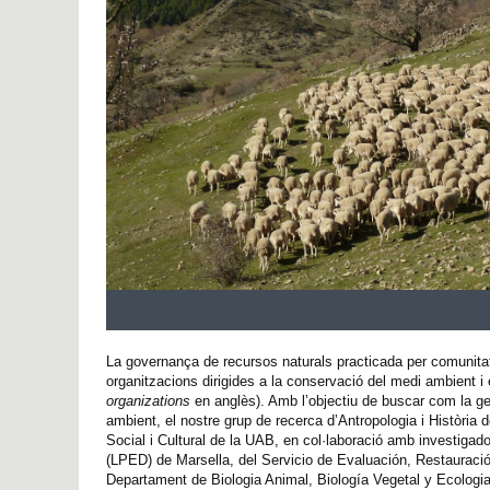
La governança de recursos naturals practicada per comunitats
organitzacions dirigides a la conservació del medi ambient 
organizations
en anglès). Amb l’objectiu de buscar com la ge
ambient, el nostre grup de recerca d’Antropologia i Història 
Social i Cultural de la UAB, en col·laboració amb investigad
(LPED) de Marsella, del Servicio de Evaluación, Restauraci
Departament de Biologia Animal, Biología Vegetal y Ecologia 