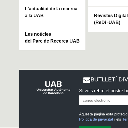
L'actualitat de la recerca
a la UAB
Revistes Digita
(ReDi -UAB)
Les notícies
del Parc de Recerca UAB
BUTLLETÍ DI
Si vols rebre el nostre bu
Aquesta pàgina està protegid
Política de privacitat
i els
Ter