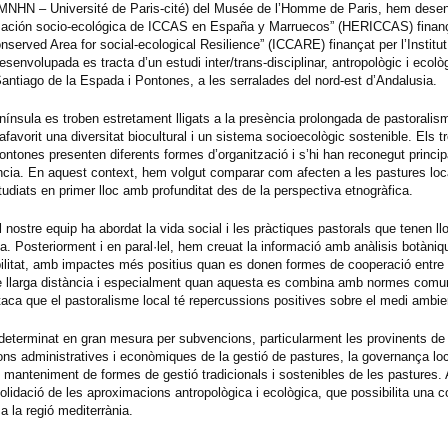
NHN – Université de Paris-cité) del Musée de l’Homme de Paris, hem desen
ización socio-ecológica de ICCAS en España y Marruecos” (HERICCAS) finança
served Area for social-ecological Resilience” (ICCARE) finançat per l’Institu
envolupada es tracta d’un estudi inter/trans-disciplinar, antropològic i ecològ
antiago de la Espada i Pontones, a les serralades del nord-est d’Andalusia.
ínsula es troben estretament lligats a la presència prolongada de pastoralis
favorit una diversitat biocultural i un sistema socioecològic sostenible. Els 
ontones presenten diferents formes d’organització i s’hi han reconegut princi
ància. En aquest context, hem volgut comparar com afecten a les pastures loca
udiats en primer lloc amb profunditat des de la perspectiva etnogràfica.
 nostre equip ha abordat la vida social i les pràctiques pastorals que tenen ll
. Posteriorment i en paral·lel, hem creuat la informació amb anàlisis botàniq
ilitat, amb impactes més positius quan es donen formes de cooperació entre 
e llarga distància i especialment quan aquesta es combina amb normes comun
taca que el pastoralisme local té repercussions positives sobre el medi ambie
eterminat en gran mesura per subvencions, particularment les provinents de 
ions administratives i econòmiques de la gestió de pastures, la governança loc
manteniment de formes de gestió tradicionals i sostenibles de les pastures.
lidació de les aproximacions antropològica i ecològica, que possibilita una 
a la regió mediterrània.