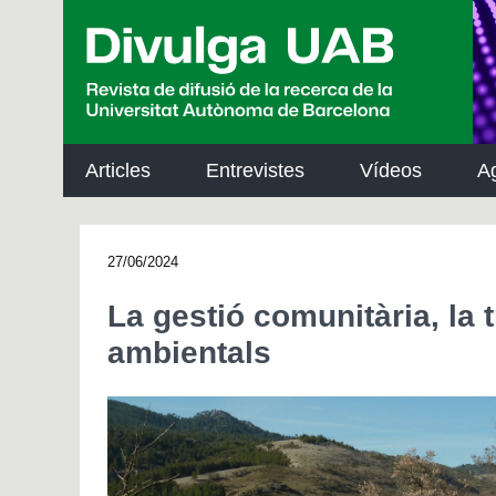
p
a
l
Articles
Entrevistes
Vídeos
A
27/06/2024
La gestió comunitària, la
ambientals