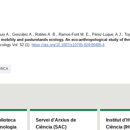
ix A., González A., Robles A. B., Ramos-Font M. E., Pérez-Luque, A.J., Tog
mobility and pasturelands ecology. An eco-anthropological study of thr
cology
Vol. 52 (1).
https://doi.org/10.1007/s10745-024-00495-4
ERCA
blioteca
Servei d'Arxius de
Institut d'H
cnologia
Ciència (SAC)
Ciència (I