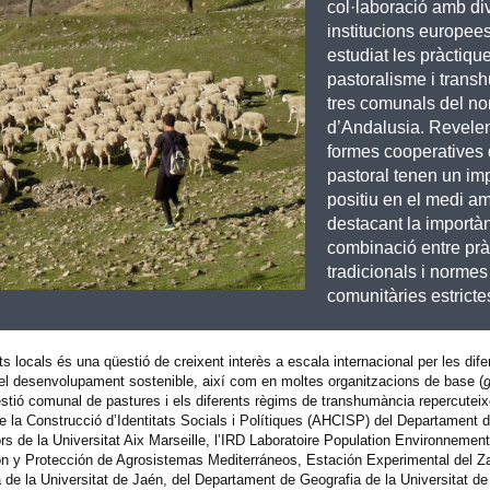
col·laboració amb di
institucions europees
estudiat les pràctiqu
pastoralisme i trans
tres comunals del no
d’Andalusia. Revele
formes cooperatives 
pastoral tenen un im
positiu en el medi am
destacant la importàn
combinació entre prà
tradicionals i normes
comunitàries estricte
 locals és una qüestió de creixent interès a escala internacional per les dife
i el desenvolupament sostenible, així com en moltes organitzacions de base (
g
stió comunal de pastures i els diferents règims de transhumància repercutei
de la Construcció d’Identitats Socials i Polítiques (AHCISP) del Departament 
ors de la Universitat Aix Marseille, l’IRD Laboratoire Population Environnem
ón y Protección de Agrosistemas Mediterráneos, Estación Experimental del Za
de la Universitat de Jaén, del Departament de Geografia de la Universitat de 