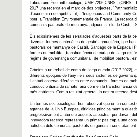
Laboratoire Éco-anthropologie, UMR 7206 CNRS - (CNRS – M
2017 una recerca en el marc de dos projectes, “Patrimonial
d’economia i competitivitat, i “Indigenous and Community Con
pour la Transition Environnementale de França. La recerca des
comunals pastorals de muntanya adjacents: els de Castril, S
Els ecosistemes de les serralades d’aquestes parts de la pen
diverses formes centenàries de gestió comunitària, que han a
pastorals de muntanya de Castril, Santiago de la Espada i P
formes de mobilitat: transhumància de curta i de llarga dist
règims de governança comunitària i de mobilitat pastoral, est
Gràcies a un treball de camp de llarga durada (2017-2022), el
diferents èpoques de l’any i els seus sistemes de governança
L’estudi observa diferències entre comunals i formes de mob
conducció diària de ramats, així com en la transhumància d
més estrictes. Com a resultat general, la nostra recerca des
En termes socioecològics, hem observat que en un context d
agràries de la Unió Europea, dirigides principalment a qüest
progressivament a atendre aquests aspectes, per davant del 
innovadora recerca representa un primer pas cap a una conso
holística dels comunals pastorals en general i concretament 