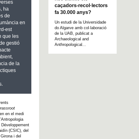
verses
caçadors-recol·lectors
, ha
fa 30.000 anys?
es de
Un estudi de la Universidade
humància en
do Algarve amb col·laboració
rd-est
de la UAB, publicat a
n que les
Archaeological and
de gestió
Anthropological...
pacte
bient,
cia de la
ctiques
s.
rents
rassroot
xen en el medi
d’Antropologia
ent Développement
idín (CSIC), del
Girona i del