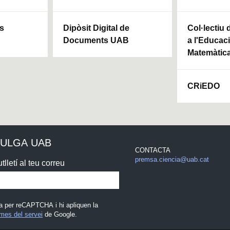
ls
Dipòsit Digital de
Col·lectiu
Documents UAB
a l'Educaci
Matemàtic
CRiEDO
VULGA UAB
CONTACTA
premsa.ciencia@uab.cat
tlletí al teu correu
a per reCAPTCHA i hi apliquen la
mes del servei
de Google.