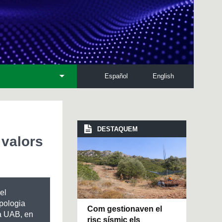
Español
English
DESTAQUEM
 valors
el
pologia
Com gestionaven el
la UAB, en
risc sísmic els