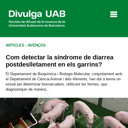
p
a
l
ARTICLES
-
AVENÇOS
Com detectar la síndrome de diarrea
Articles
Entrevistes
Vídeos
postdeslletament en els garrins?
El Departament de Bioquímica i Biologia Molecular, conjuntament amb
el Departament de Ciència Animal i dels Aliments, han dut a terme un
estudi per determinar biomarcadors, utilitzant les femtes, que
Agenda
diagnostiquin de manera...
English
Español
CERCAR