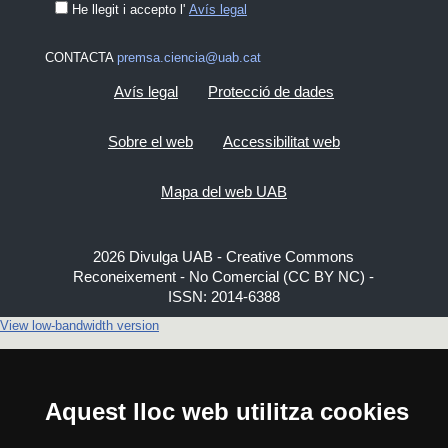
He llegit i accepto l'
Avís legal
CONTACTA
premsa.ciencia@uab.cat
Avís legal
Protecció de dades
Sobre el web
Accessibilitat web
Mapa del web UAB
2026 Divulga UAB - Creative Commons
Reconeixement - No Comercial (CC BY NC) -
ISSN: 2014-6388
View low-bandwidth version
Aquest lloc web utilitza cookies