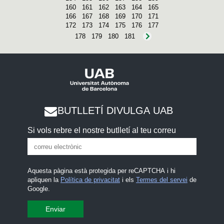
160
161
162
163
164
165
166
167
168
169
170
171
172
173
174
175
176
177
178
179
180
181
BUTLLETÍ DIVULGA UAB
Si vols rebre el nostre butlletí al teu correu
Aquesta pàgina està protegida per reCAPTCHA i hi
apliquen la
Política de privacitat
i els
Termes del servei
de
Google.