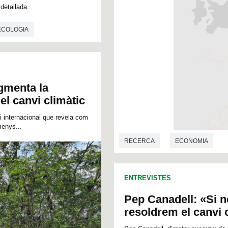
detallada...
ECOLOGIA
ugmenta la
el canvi climàtic
i internacional que revela com
menys...
RECERCA
ECONOMIA
ENTREVISTES
Pep Canadell: «Si n
resoldrem el canvi 