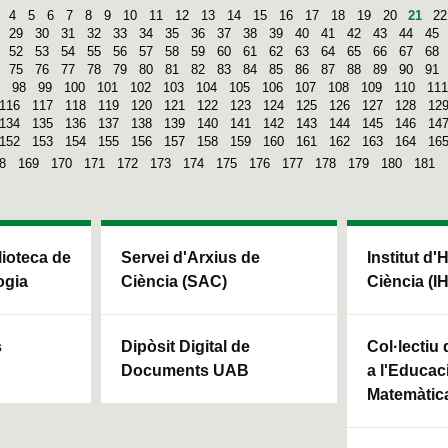
4
5
6
7
8
9
10
11
12
13
14
15
16
17
18
19
20
21
22
29
30
31
32
33
34
35
36
37
38
39
40
41
42
43
44
45
52
53
54
55
56
57
58
59
60
61
62
63
64
65
66
67
68
75
76
77
78
79
80
81
82
83
84
85
86
87
88
89
90
91
98
99
100
101
102
103
104
105
106
107
108
109
110
111
116
117
118
119
120
121
122
123
124
125
126
127
128
12
134
135
136
137
138
139
140
141
142
143
144
145
146
14
152
153
154
155
156
157
158
159
160
161
162
163
164
16
8
169
170
171
172
173
174
175
176
177
178
179
180
181
blioteca de
Servei d'Arxius de
Institut d'
ogia
Ciència (SAC)
Ciència (I
s
Dipòsit Digital de
Col·lectiu
Documents UAB
a l'Educaci
Matemàtic