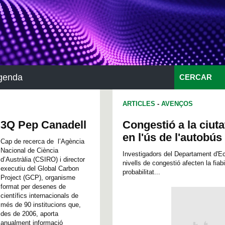
genda
CERCAR
ARTICLES
-
AVENÇOS
3Q Pep Canadell
Congestió a la ciuta
en l'ús de l'autobús
Cap de recerca de l’Agència
Nacional de Ciència
Investigadors del Departament d'E
d’Austràlia (CSIRO) i director
nivells de congestió afecten la fiab
executiu del Global Carbon
probabilitat...
Project (GCP), organisme
format per desenes de
científics internacionals de
més de 90 institucions que,
des de 2006, aporta
anualment informació