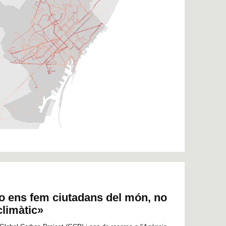
o ens fem ciutadans del món, no
climàtic»