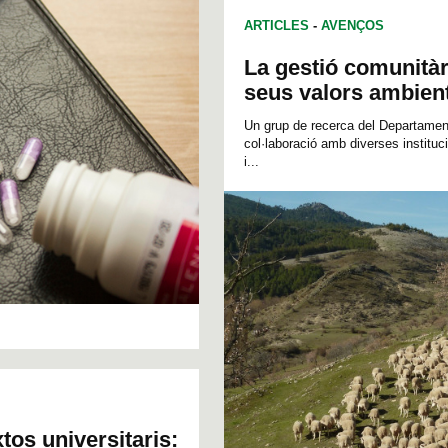
ARTICLES
-
AVENÇOS
La gestió comunitàr
seus valors ambien
Un grup de recerca del Departament
col·laboració amb diverses instituc
i...
tos universitaris: