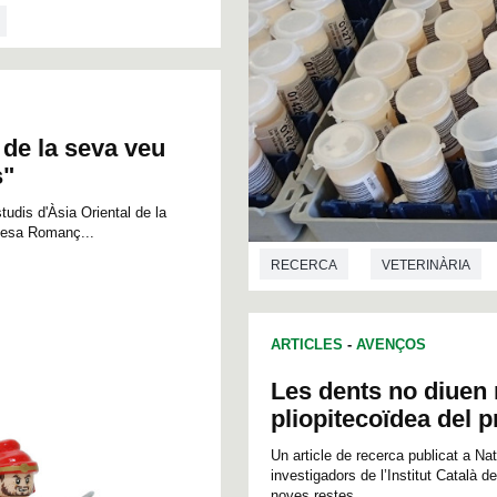
a de la seva veu
s"
tudis d'Àsia Oriental de la
inesa Romanç...
RECERCA
VETERINÀRIA
ARTICLES
-
AVENÇOS
Les dents no diuen 
pliopitecoïdea del p
Un article de recerca publicat a Na
investigadors de l’Institut Català
noves restes...