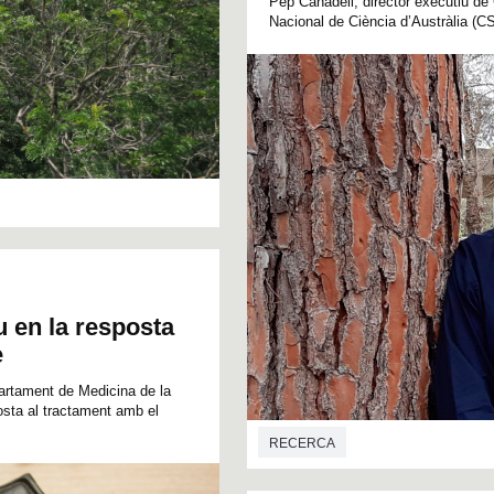
Pep Canadell, director executiu de
Nacional de Ciència d’Austràlia (CS
u en la resposta
e
artament de Medicina de la
osta al tractament amb el
RECERCA