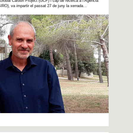
 Global Carbon Project (GCP) i cap de recerca a l’Agència
IRO), va impartir el passat 27 de juny la xerrada...