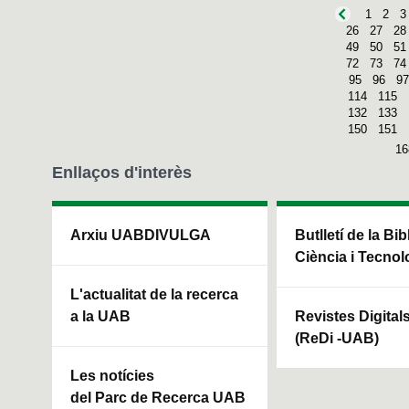
1
2
3
26
27
28
49
50
51
72
73
74
95
96
97
114
115
132
133
150
151
16
Enllaços d'interès
Arxiu UABDIVULGA
Butlletí de la Bi
Ciència i Tecnol
L'actualitat de la recerca
a la UAB
Revistes Digital
(ReDi -UAB)
Les notícies
del Parc de Recerca UAB