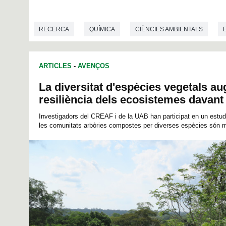
0
s
e
c
RECERCA
QUÍMICA
CIÈNCIES AMBIENTALS
o
n
d
BIOTECNOLOGIA
BIOLOGIA
s
ARTICLES
-
AVENÇOS
o
f
0
La diversitat d'espècies vegetals a
s
resiliència dels ecosistemes davant 
e
c
o
Investigadors del CREAF i de la UAB han participat en un estud
n
les comunitats arbòries compostes per diverses espècies són 
d
s
V
o
l
u
m
e
9
0
%