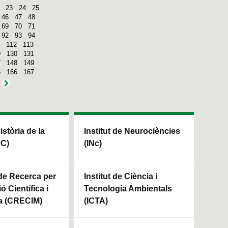
23
24
25
46
47
48
69
70
71
92
93
94
112
113
9
130
131
7
148
149
5
166
167
Història de la
Institut de Neurociències
HC)
(INc)
 de Recerca per
Institut de Ciència i
ó Científica i
Tecnologia Ambientals
a (CRECIM)
(ICTA)