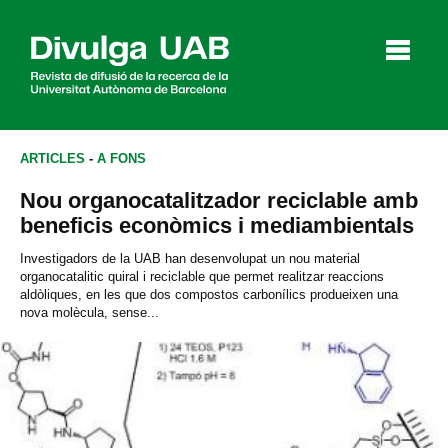
p
a
l
ARTICLES
-
A FONS
Nou organocatalitzador reciclable amb
Articles
Entrevistes
Vídeos
beneficis econòmics i mediambientals
Investigadors de la UAB han desenvolupat un nou material
organocatalitic quiral i reciclable que permet realitzar reaccions
aldòliques, en les que dos compostos carbonílics produeixen una
Agenda
nova molècula, sense...
English
Español
CERCAR