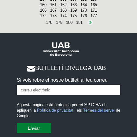
160
161
162
163
164
165
166
167
168
169
170
171
172
173
174
175
176
177
178
179
180
181
BUTLLETÍ DIVULGA UAB
Si vols rebre el nostre butlletí al teu correu
Aquesta pàgina està protegida per reCAPTCHA i hi
apliquen la
Política de privacitat
i els
Termes del servei
de
Google.