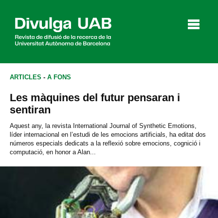
p
a
l
ARTICLES
-
A FONS
Les màquines del futur pensaran i
Articles
Entrevistes
Vídeos
sentiran
Aquest any, la revista International Journal of Synthetic Emotions,
líder internacional en l’estudi de les emocions artificials, ha editat dos
números especials dedicats a la reflexió sobre emocions, cognició i
Agenda
computació, en honor a Alan...
English
Español
CERCAR