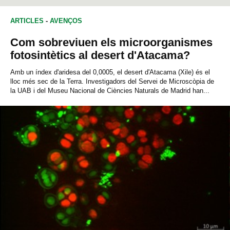
PSICOLOGIA SOCIAL
ARTICLES
-
AVENÇOS
Com sobreviuen els microorganismes
fotosintètics al desert d'Atacama?
Amb un índex d'aridesa del 0,0005, el desert d'Atacama (Xile) és el
lloc més sec de la Terra. Investigadors del Servei de Microscòpia de
la UAB i del Museu Nacional de Ciències Naturals de Madrid han...