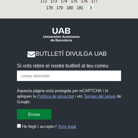
172
173
174
175
176
177
178
179
180
181
BUTLLETÍ DIVULGA UAB
Si vols rebre el nostre butlletí al teu correu
Aquesta pàgina està protegida per reCAPTCHA i hi
apliquen la
Política de privacitat
i els
Termes del servei
de
Google.
He llegit i accepto l'
Avís legal