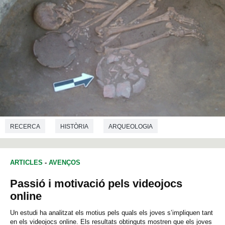
RECERCA
HISTÒRIA
ARQUEOLOGIA
PREHISTÒRIA
ARTICLES
-
AVENÇOS
Passió i motivació pels videojocs
online
Un estudi ha analitzat els motius pels quals els joves s’impliquen tant
en els videojocs online. Els resultats obtinguts mostren que els joves