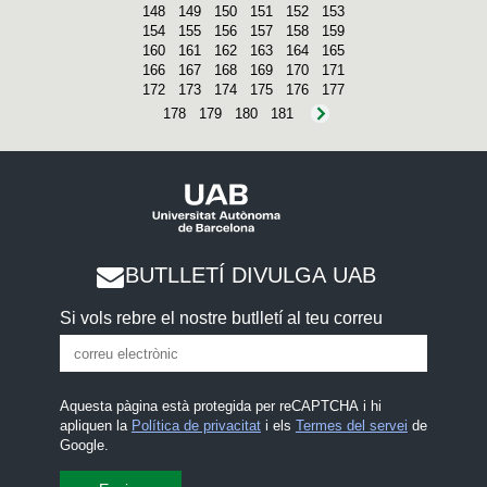
148
149
150
151
152
153
154
155
156
157
158
159
160
161
162
163
164
165
166
167
168
169
170
171
172
173
174
175
176
177
178
179
180
181
BUTLLETÍ DIVULGA UAB
Si vols rebre el nostre butlletí al teu correu
Aquesta pàgina està protegida per reCAPTCHA i hi
apliquen la
Política de privacitat
i els
Termes del servei
de
Google.