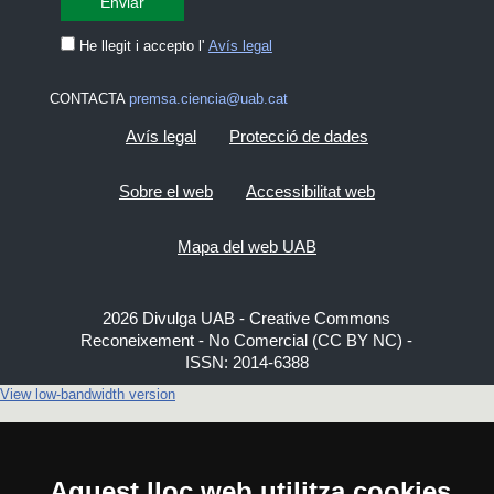
He llegit i accepto l'
Avís legal
CONTACTA
premsa.ciencia@uab.cat
Avís legal
Protecció de dades
Sobre el web
Accessibilitat web
Mapa del web UAB
2026 Divulga UAB - Creative Commons
Reconeixement - No Comercial (CC BY NC) -
ISSN: 2014-6388
View low-bandwidth version
Aquest lloc web utilitza cookies