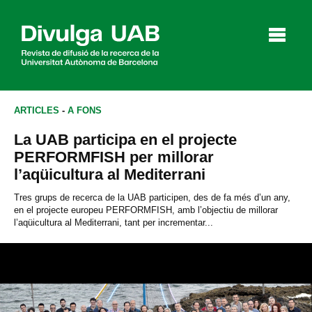
p
a
l
ARTICLES
-
A FONS
La UAB participa en el projecte
Articles
Entrevistes
Vídeos
PERFORMFISH per millorar
l’aqüicultura al Mediterrani
Tres grups de recerca de la UAB participen, des de fa més d’un any,
en el projecte europeu PERFORMFISH, amb l’objectiu de millorar
Agenda
l’aqüicultura al Mediterrani, tant per incrementar...
English
Español
CERCAR