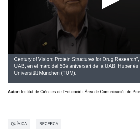
s
e
c
o
n
d
s
Century of Vision: Protein Structures for Drug Research”
UAB, en el marc del 50è aniversari de la UAB. Huber és 
Universität München (TUM).
Autor:
Institut de Ciències de l'Educació i Àrea de Comunicació i de Pr
QUÍMICA
RECERCA