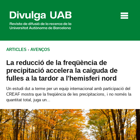
p
a
l
ARTICLES
-
AVENÇOS
La reducció de la freqüència de
Articles
Entrevistes
Vídeos
precipitació accelera la caiguda de
fulles a la tardor a l'hemisferi nord
Un estudi dut a terme per un equip internacional amb participació del
CREAF mostra que la freqüència de les precipitacions, i no només la
Agenda
quantitat total, juga un...
English
Español
CERCAR