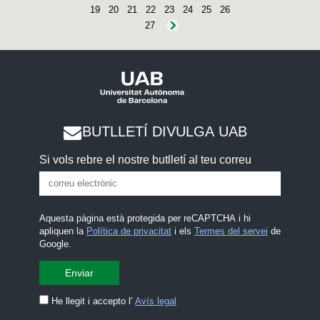
19
20
21
22
23
24
25
26
27
BUTLLETÍ DIVULGA UAB
Si vols rebre el nostre butlletí al teu correu
Aquesta pàgina està protegida per reCAPTCHA i hi
apliquen la
Política de privacitat
i els
Termes del servei
de
Google.
He llegit i accepto l'
Avís legal