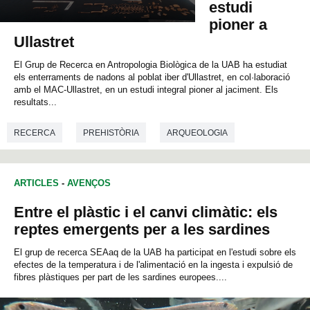
estudi
pioner a
0
s
Ullastret
e
c
El Grup de Recerca en Antropologia Biològica de la UAB ha estudiat
o
els enterraments de nadons al poblat iber d'Ullastret, en col·laboració
n
amb el MAC-Ullastret, en un estudi integral pioner al jaciment. Els
d
resultats...
s
o
f
RECERCA
PREHISTÒRIA
ARQUEOLOGIA
0
s
e
GENÈTICA
BIOLOGIA
c
o
ARTICLES
-
AVENÇOS
n
d
Entre el plàstic i el canvi climàtic: els
s
reptes emergents per a les sardines
El grup de recerca SEAaq de la UAB ha participat en l'estudi sobre els
efectes de la temperatura i de l'alimentació en la ingesta i expulsió de
fibres plàstiques per part de les sardines europees....