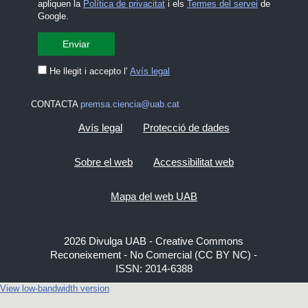
apliquen la
Política de privacitat
i els
Termes del servei
de
Google.
He llegit i accepto l'
Avís legal
CONTACTA
premsa.ciencia@uab.cat
Avís legal
Protecció de dades
Sobre el web
Accessibilitat web
Mapa del web UAB
2026 Divulga UAB - Creative Commons
Reconeixement - No Comercial (CC BY NC) -
ISSN: 2014-6388
View low-bandwidth version