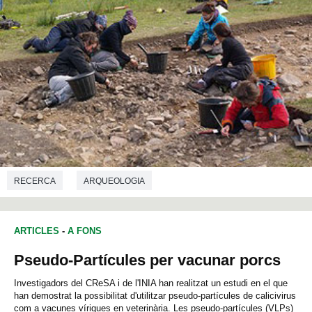
RECERCA
ARQUEOLOGIA
ARTICLES
-
A FONS
Pseudo-Partícules per vacunar porcs
Investigadors del CReSA i de l'INIA han realitzat un estudi en el que
han demostrat la possibilitat d'utilitzar pseudo-partícules de calicivirus
com a vacunes víriques en veterinària. Les pseudo-partícules (VLPs)