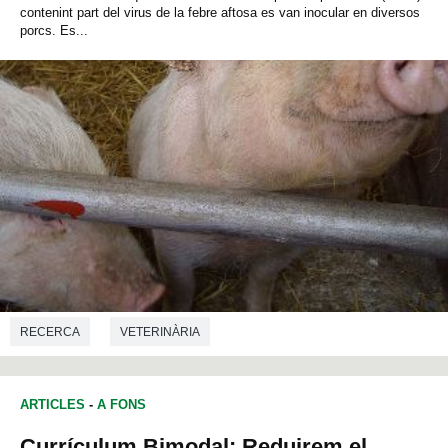
contenint part del virus de la febre aftosa es van inocular en diversos
porcs. Es...
RECERCA
VETERINÀRIA
ARTICLES
-
A FONS
Currículum Bimodal: Reduirem el