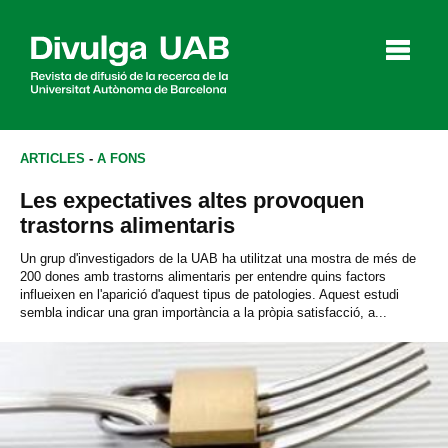
p
a
l
ARTICLES
-
A FONS
Les expectatives altes provoquen
Articles
Entrevistes
Vídeos
trastorns alimentaris
Un grup d'investigadors de la UAB ha utilitzat una mostra de més de
200 dones amb trastorns alimentaris per entendre quins factors
influeixen en l'aparició d'aquest tipus de patologies. Aquest estudi
Agenda
sembla indicar una gran importància a la pròpia satisfacció, a...
English
Español
CERCAR