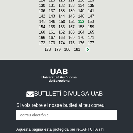
124
125
126
127
128
129
130
131
132
133
134
135
136
137
138
139
140
141
142
143
144
145
146
147
148
149
150
151
152
153
154
155
156
157
158
159
160
161
162
163
164
165
166
167
168
169
170
171
172
173
174
175
176
177
178
179
180
181
BUTLLETÍ DIVULGA UAB
Si vols rebre el nostre butlletí al teu correu
Aquesta pàgina està protegida per reCAPTCHA i hi