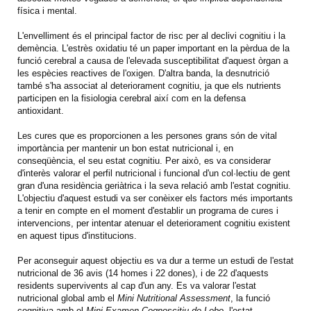
física i mental.
L'envelliment és el principal factor de risc per al declivi cognitiu i la
demència. L'estrès oxidatiu té un paper important en la pèrdua de la
funció cerebral a causa de l'elevada susceptibilitat d'aquest òrgan a
les espècies reactives de l'oxigen. D'altra banda, la desnutrició
també s'ha associat al deteriorament cognitiu, ja que els nutrients
participen en la fisiologia cerebral així com en la defensa
antioxidant.
Les cures que es proporcionen a les persones grans són de vital
importància per mantenir un bon estat nutricional i, en
conseqüència, el seu estat cognitiu. Per això, es va considerar
d'interès valorar el perfil nutricional i funcional d'un col·lectiu de gent
gran d'una residència geriàtrica i la seva relació amb l'estat cognitiu.
L'objectiu d'aquest estudi va ser conèixer els factors més importants
a tenir en compte en el moment d'establir un programa de cures i
intervencions, per intentar atenuar el deteriorament cognitiu existent
en aquest tipus d'institucions.
Per aconseguir aquest objectiu es va dur a terme un estudi de l'estat
nutricional de 36 avis (14 homes i 22 dones), i de 22 d'aquests
residents supervivents al cap d'un any. Es va valorar l'estat
nutricional global amb el
Mini Nutritional Assessment
, la funció
cognitiva amb el
Mini Examen Cognoscitiu de Lobo
, l'estat