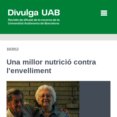
p
a
l
10/2012
Articles
Entrevistes
Vídeos
Una millor nutrició contra
l'envelliment
Agenda
English
Español
CERCAR