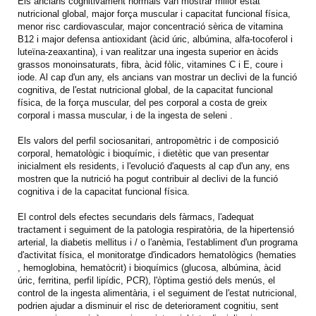
Els ancians cognitivament normals van mostrar millor estat
nutricional global, major força muscular i capacitat funcional física,
menor risc cardiovascular, major concentració sèrica de vitamina
B12 i major defensa antioxidant (àcid úric, albúmina, alfa-tocoferol i
luteïna-zeaxantina), i van realitzar una ingesta superior en àcids
grassos monoinsaturats, fibra, àcid fòlic, vitamines C i E, coure i
iode. Al cap d'un any, els ancians van mostrar un declivi de la funció
cognitiva, de l'estat nutricional global, de la capacitat funcional
física, de la força muscular, del pes corporal a costa de greix
corporal i massa muscular, i de la ingesta de seleni .
Els valors del perfil sociosanitari, antropomètric i de composició
corporal, hematològic i bioquímic, i dietètic que van presentar
inicialment els residents, i l'evolució d'aquests al cap d'un any, ens
mostren que la nutrició ha pogut contribuir al declivi de la funció
cognitiva i de la capacitat funcional física.
El control dels efectes secundaris dels fàrmacs, l'adequat
tractament i seguiment de la patologia respiratòria, de la hipertensió
arterial, la diabetis mellitus i / o l'anèmia, l'establiment d'un programa
d'activitat física, el monitoratge d'indicadors hematològics (hematies
, hemoglobina, hematòcrit) i bioquímics (glucosa, albúmina, àcid
úric, ferritina, perfil lipídic, PCR), l'òptima gestió dels menús, el
control de la ingesta alimentària, i el seguiment de l'estat nutricional,
podrien ajudar a disminuir el risc de deteriorament cognitiu, sent