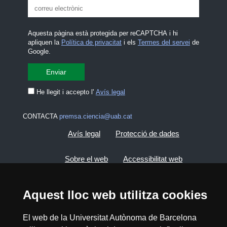
Aquesta pàgina està protegida per reCAPTCHA i hi
apliquen la
Política de privacitat
i els
Termes del servei
de
Google.
He llegit i accepto l'
Avís legal
CONTACTA
premsa.ciencia@uab.cat
Avís legal
Protecció de dades
Sobre el web
Accessibilitat web
Mapa del web UAB
Aquest lloc web utilitza cookies
2026 Divulga UAB - Creative Commons
El web de la Universitat Autònoma de Barcelona