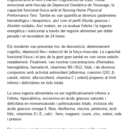
emocional amb l'escala de
Depressió Geriàtrica de Yesavage
, la
capacitat funcional física amb el
Nursing Home Physical
Performance Test
. També es van quantificar diversos paràmetres
hematològics i bioquímics, així com el perfil d'àcids grassos i
d'estrès oxidatiu. Així mateix, es va avaluar l'oferta i la ingesta
energètica i nutricional a través del registre alimentari per doble
pesada i el recordatori de 24 hores.
Els residents van presentar risc de desnutrició, deteriorament
cognitiu, depressió lleu i reducció de la força muscular. La capacitat
funcional física i el pes de la gent gran també es van veure reduïts
notablement. Finalment, van mostrar concentracions d'hematies,
hemoglobina, hematòcrit, vitamines B6 i B12, folat, i de diversos
compostos amb activitat antioxidant (albúmina, coenzim Q10, β-
carotè, retinol, alfa-tocoferol, vitamina C i seleni) properes al límit
inferior i deficitàries en tiols totals.
La seva ingesta alimentària va ser significativament inferior a
l'oferta, hipocalòrica, excessiva en àcids grassos saturats i
deficitària en monoinsaturats i poliinsaturats totals, inclosos els
àcids grassos omega-3, fibra, riboflavina, niacina, piridoxina, àcid
fòlic, vitamines D i E, calci , ferro, magnesi, coure, zinc, seleni, iode
i potassi.