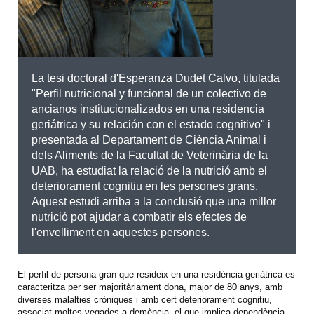
La tesi doctoral d'Esperanza Dudet Calvo, titulada
" Perfil nutricional y funcional de un colectivo de
ancianos institucionalizados en una residencia
geriátrica y su relación con el estado cognitivo" i
presentada al Departament de Ciència Animal i
dels Aliments de la Facultat de Veterinària de la
UAB, ha estudiat la relació de la nutrició amb el
deteriorament cognitiu en les persones grans.
Aquest estudi arriba a la conclusió que una millor
nutrició pot ajudar a combatir els efectes de
l'envelliment en aquestes persones.
El perfil de persona gran que resideix en una residència geriàtrica es
caracteritza per ser majoritàriament dona, major de 80 anys, amb
diverses malalties cròniques i amb cert deteriorament cognitiu,
associat moltes vegades a demència, el que implica dependència