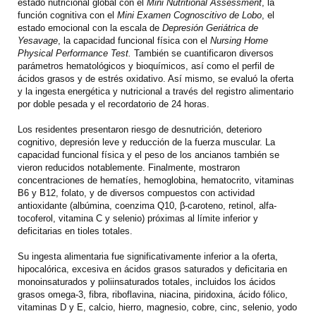
estado nutricional global con el
Mini Nutritional Assessment
, la
función cognitiva con el
Mini Examen Cognoscitivo de Lobo
, el
estado emocional con la escala de
Depresión Geriátrica de
Yesavage
, la capacidad funcional física con el
Nursing Home
Physical Performance Test.
También se cuantificaron diversos
parámetros hematológicos y bioquímicos, así como el perfil de
ácidos grasos y de estrés oxidativo. Así mismo, se evaluó la oferta
y la ingesta energética y nutricional a través del registro alimentario
por doble pesada y el recordatorio de 24 horas.
Los residentes presentaron riesgo de desnutrición, deterioro
cognitivo, depresión leve y reducción de la fuerza muscular. La
capacidad funcional física y el peso de los ancianos también se
vieron reducidos notablemente. Finalmente, mostraron
concentraciones de hematíes, hemoglobina, hematocrito, vitaminas
B6 y B12, folato, y de diversos compuestos con actividad
antioxidante (albúmina, coenzima Q10, β-caroteno, retinol, alfa-
tocoferol, vitamina C y selenio) próximas al límite inferior y
deficitarias en tioles totales.
Su ingesta alimentaria fue significativamente inferior a la oferta,
hipocalórica, excesiva en ácidos grasos saturados y deficitaria en
monoinsaturados y poliinsaturados totales, incluidos los ácidos
grasos omega-3, fibra, riboflavina, niacina, piridoxina, ácido fólico,
vitaminas D y E, calcio, hierro, magnesio, cobre, cinc, selenio, yodo