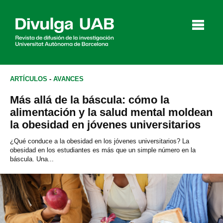
p
a
l
ARTÍCULOS
-
AVANCES
Más allá de la báscula: cómo la
Artículos
Entrevistas
Vídeos
alimentación y la salud mental moldean
la obesidad en jóvenes universitarios
¿Qué conduce a la obesidad en los jóvenes universitarios? La
obesidad en los estudiantes es más que un simple número en la
Agenda
báscula. Una...
English
Català
BUSCAR