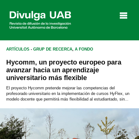
p
a
l
ARTÍCULOS
-
GRUP DE RECERCA
,
A FONDO
Hycomm, un proyecto europeo para
Artículos
Entrevistas
Vídeos
avanzar hacia un aprendizaje
universitario más flexible
El proyecto Hycomm pretende mejorar las competencias del
profesorado universitario en la implementación de cursos HyFlex, un
Agenda
modelo docente que permitirá más flexibilidad al estudiantado, sin...
English
Català
BUSCAR