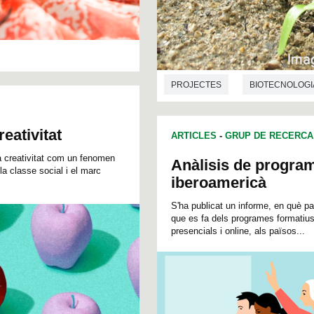
PROJECTES
BIOTECNOLOGI
eativitat
ARTICLES
-
GRUP DE RECERCA
la creativitat com un fenomen
Anàlisis de program
la classe social i el marc
iberoamericà
S'ha publicat un informe, en què pa
que es fa dels programes formatius
presencials i online, als països...