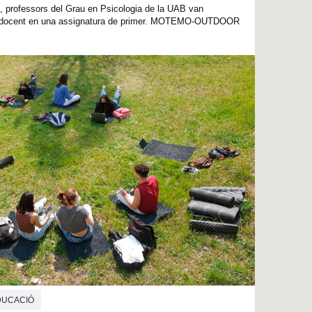
 professors del Grau en Psicologia de la UAB van
a docent en una assignatura de primer. MOTEMO-OUTDOOR
EDUCACIÓ