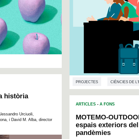
PROJECTES
CIÈNCIES DE L
a història
ARTICLES
-
A FONS
Alessandro Urciuoli,
MOTEMO-OUTDOOR: 
na, i David M. Alba, director
espais exteriors de
pandèmies