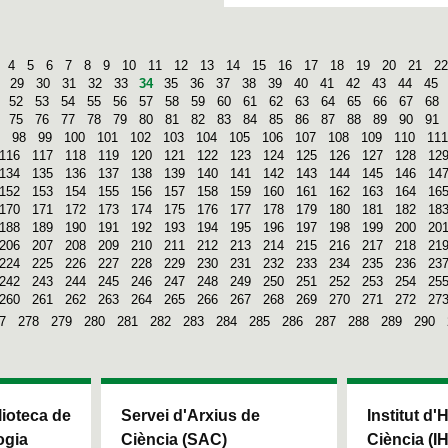
4
5
6
7
8
9
10
11
12
13
14
15
16
17
18
19
20
21
22
29
30
31
32
33
34
35
36
37
38
39
40
41
42
43
44
45
52
53
54
55
56
57
58
59
60
61
62
63
64
65
66
67
68
75
76
77
78
79
80
81
82
83
84
85
86
87
88
89
90
91
98
99
100
101
102
103
104
105
106
107
108
109
110
111
116
117
118
119
120
121
122
123
124
125
126
127
128
12
134
135
136
137
138
139
140
141
142
143
144
145
146
14
152
153
154
155
156
157
158
159
160
161
162
163
164
16
170
171
172
173
174
175
176
177
178
179
180
181
182
18
188
189
190
191
192
193
194
195
196
197
198
199
200
20
206
207
208
209
210
211
212
213
214
215
216
217
218
21
224
225
226
227
228
229
230
231
232
233
234
235
236
23
242
243
244
245
246
247
248
249
250
251
252
253
254
25
260
261
262
263
264
265
266
267
268
269
270
271
272
27
7
278
279
280
281
282
283
284
285
286
287
288
289
290
blioteca de
Servei d'Arxius de
Institut d'
ogia
Ciència (SAC)
Ciència (I