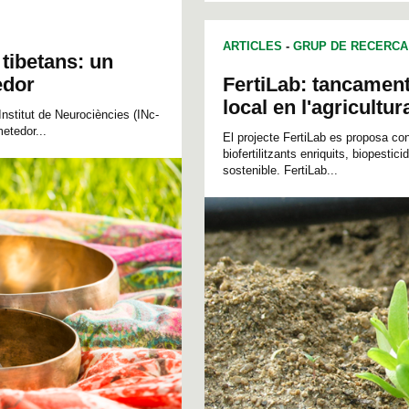
ARTICLES
-
GRUP DE RECERCA
 tibetans: un
edor
FertiLab: tancament 
local en l'agricultur
Institut de Neurociències (INc-
etedor...
El projecte FertiLab es proposa co
biofertilitzants enriquits, biopestici
sostenible. FertiLab...