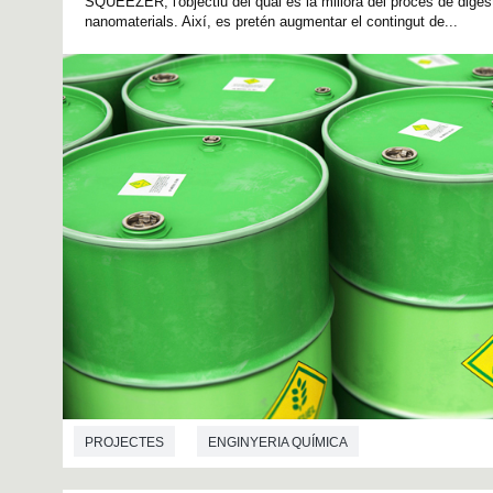
SQUEEZER, l'objectiu del qual és la millora del procés de digest
nanomaterials. Així, es pretén augmentar el contingut de...
PROJECTES
ENGINYERIA QUÍMICA