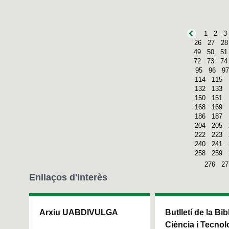
1
2
3
26
27
28
49
50
51
72
73
74
95
96
97
114
115
132
133
150
151
168
169
186
187
204
205
222
223
240
241
258
259
276
27
Enllaços d'interès
Arxiu UABDIVULGA
Butlletí de la Bi
Ciència i Tecnol