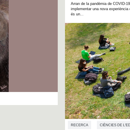
Arran de la pandèmia de COVID-19,
implementar una nova experiènci
és un...
RECERCA
CIÈNCIES DE L'