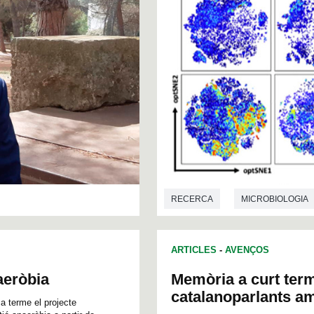
RECERCA
MICROBIOLOGIA
ARTICLES
-
AVENÇOS
aeròbia
Memòria a curt term
catalanoparlants am
 terme el projecte