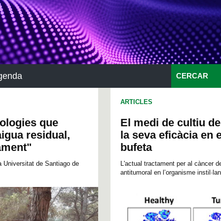
genda
CERCAR
ARTICLES
ologies que
El medi de cultiu de
aigua residual,
la seva eficàcia en 
vament"
bufeta
 Universitat de Santiago de
L'actual tractament per al càncer d
antitumoral en l’organisme instil·lant