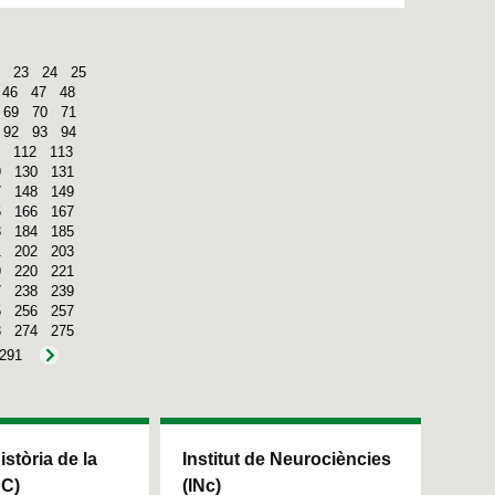
23
24
25
46
47
48
69
70
71
92
93
94
112
113
9
130
131
7
148
149
5
166
167
3
184
185
1
202
203
9
220
221
7
238
239
5
256
257
3
274
275
291
Història de la
Institut de Neurociències
HC)
(INc)