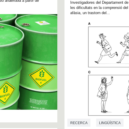
ió anaeròbia a partir de
Investigadores del Departament de F
les dificultats en la comprensió de
afàsia, un trastorn del...
RECERCA
LINGÜÍSTICA