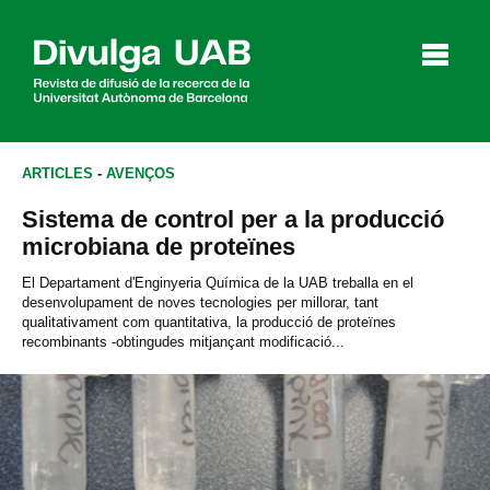
p
a
l
ARTICLES
-
AVENÇOS
Sistema de control per a la producció
Articles
Entrevistes
Vídeos
microbiana de proteïnes
El Departament d'Enginyeria Química de la UAB treballa en el
desenvolupament de noves tecnologies per millorar, tant
qualitativament com quantitativa, la producció de proteïnes
Agenda
recombinants -obtingudes mitjançant modificació...
English
Español
CERCAR