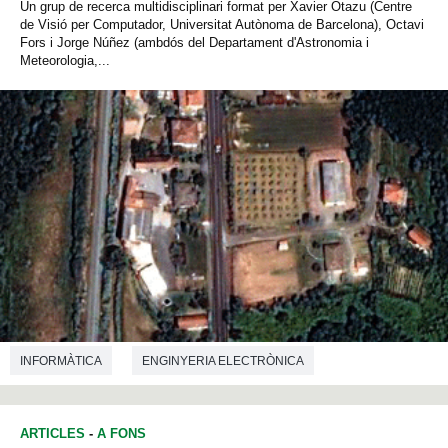
Un grup de recerca multidisciplinari format per Xavier Otazu (Centre
de Visió per Computador, Universitat Autònoma de Barcelona), Octavi
Fors i Jorge Núñez (ambdós del Departament d'Astronomia i
Meteorologia,...
INFORMÀTICA
ENGINYERIA ELECTRÒNICA
ENGINYERIA DE TELECOMUNICACIONS
ARTICLES
-
A FONS