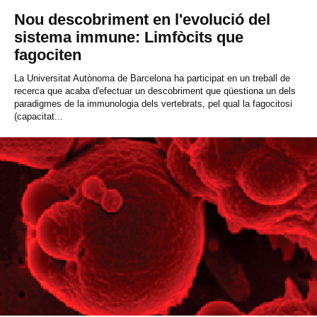
Nou descobriment en l'evolució del
sistema immune: Limfòcits que
fagociten
La Universitat Autònoma de Barcelona ha participat en un treball de
recerca que acaba d'efectuar un descobriment que qüestiona un dels
paradigmes de la immunologia dels vertebrats, pel qual la fagocitosi
(capacitat...