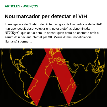
ARTICLES
-
AVENÇOS
Nou marcador per detectar el VIH
Investigadors de l'Institut de Biotecnologia i de Biomedicina de la UAB
han aconseguit desenvolupar una nova proteïna, denominada
NF795gpC, que actua com un sensor quan entra en contacte amb el
sèrum d'un pacient infectat pel VIH (Virus d'Immunodeficiència
Humana) i permet...