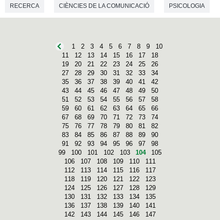
RECERCA
CIÈNCIES DE LA COMUNICACIÓ
PSICOLOGIA
CIÈNCIES DE L'EDUCACIÓ
PSICOLOGIA SOCIAL
1
2
3
4
5
6
7
8
9
10
11
12
13
14
15
16
17
18
19
20
21
22
23
24
25
26
27
28
29
30
31
32
33
34
35
36
37
38
39
40
41
42
43
44
45
46
47
48
49
50
51
52
53
54
55
56
57
58
59
60
61
62
63
64
65
66
67
68
69
70
71
72
73
74
75
76
77
78
79
80
81
82
83
84
85
86
87
88
89
90
91
92
93
94
95
96
97
98
99
100
101
102
103
104
105
106
107
108
109
110
111
112
113
114
115
116
117
118
119
120
121
122
123
124
125
126
127
128
129
130
131
132
133
134
135
136
137
138
139
140
141
142
143
144
145
146
147