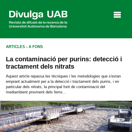
p
a
l
ARTICLES
-
A FONS
La contaminació per purins: detecció i
Articles
Entrevistes
Vídeos
tractament dels nitrats
Aquest article repassa les tècniques i les metodologies que s'estan
emprant actualment per a la detecció i tractament dels purins, i en
particular dels nitrats, la principal font de contaminació del
Agenda
mediambient provinent dels fems...
English
Español
CERCAR