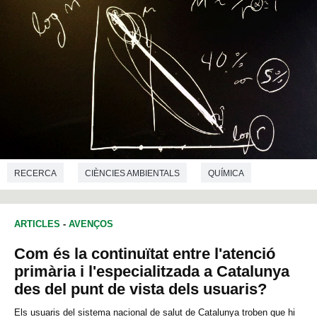
RECERCA
CIÈNCIES AMBIENTALS
QUÍMICA
MATEMÀTIQUES
ARTICLES
-
AVENÇOS
Com és la continuïtat entre l'atenció
primària i l'especialitzada a Catalunya
des del punt de vista dels usuaris?
Els usuaris del sistema nacional de salut de Catalunya troben que hi