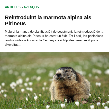
ARTICLES
-
AVENÇOS
Reintroduint la marmota alpina als
Pirineus
Malgrat la manca de planificació i de seguiment, la reintroducció de la
marmota alpina als Pirienus ha estat un èxit. Tot i així, les poblacions
reintroduïdes a Andorra, la Cerdanya i el Ripollès tenen molt poca
diversitat...