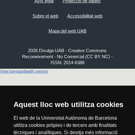
Avís legal
Protecció de dades
Sobre el web
Accessibilitat web
Mapa del web UAB
2026 Divulga UAB - Creative Commons
Reconeixement - No Comercial (CC BY NC) -
ISSN: 2014-6388
View low-bandwidth version
Aquest lloc web utilitza cookies
El web de la Universitat Autònoma de Barcelona
utilitza cookies pròpies i de tercers amb finalitats
tècniques i analítiques. Si desitja més informació