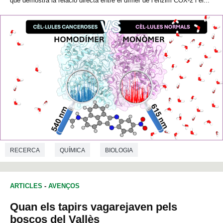
que demostra la relació directa entre el dímer de l’enzim COX-2 i el...
RECERCA
QUÍMICA
BIOLOGIA
ARTICLES
-
AVENÇOS
Quan els tapirs vagarejaven pels
boscos del Vallès