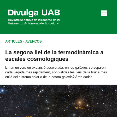
p
a
l
ARTICLES
-
AVENÇOS
La segona llei de la termodinàmica a
Articles
Entrevistes
Vídeos
escales cosmològiques
En un univers en expansió accelerada, on les galàxies se separen
cada vegada més ràpidament, són vàlides les lleis de la física més
enllà del sistema solar o de la nostra galàxia? Amb dades...
Agenda
English
Español
CERCAR