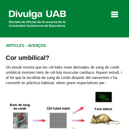
p
a
l
ARTICLES
-
AVENÇOS
Cor umbilical?
Articles
Entrevistes
Vídeos
Un estudi mostra que les cèl·lules mare derivades de sang de cordó
umbilical mostren trets de cèl·lula muscular cardíaca. Aquest estudi, i
el fet que la recollida de sang de cordó després del naixement s’ha
convertit en pràctica habitual, obren grans expectatives per...
Agenda
English
Español
CERCAR