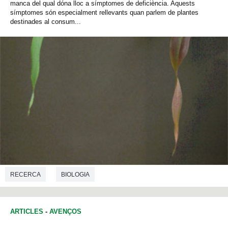
manca del qual dóna lloc a símptomes de deficiència. Aquests
símptomes són especialment rellevants quan parlem de plantes
destinades al consum...
RECERCA
BIOLOGIA
ARTICLES
-
AVENÇOS