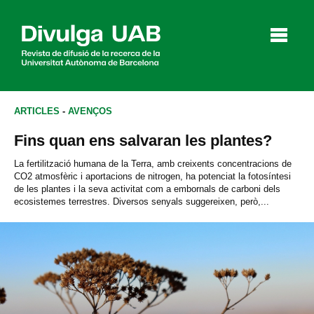
p
a
l
ARTICLES
-
AVENÇOS
Fins quan ens salvaran les plantes?
Articles
Entrevistes
Vídeos
La fertilització humana de la Terra, amb creixents concentracions de
CO2 atmosfèric i aportacions de nitrogen, ha potenciat la fotosíntesi
de les plantes i la seva activitat com a embornals de carboni dels
ecosistemes terrestres. Diversos senyals suggereixen, però,...
Agenda
English
Español
CERCAR