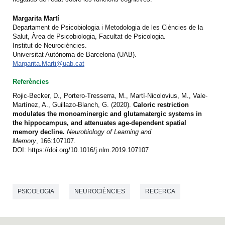
Margarita Martí
Departament de Psicobiologia i Metodologia de les Ciències de la
Salut, Àrea de Psicobiologia, Facultat de Psicologia.
Institut de Neurociències.
Universitat Autònoma de Barcelona (UAB).
Margarita.Marti@uab.cat
Referències
Rojic-Becker, D., Portero-Tresserra, M., Martí-Nicolovius, M., Vale-
Martínez, A., Guillazo-Blanch, G. (2020).
Caloric restriction
modulates the monoaminergic and glutamatergic systems in
the hippocampus, and attenuates age-dependent spatial
memory decline.
Neurobiology of Learning and
Memory
, 166:107107.
DOI: https://doi.org/10.1016/j.nlm.2019.107107
PSICOLOGIA
NEUROCIÈNCIES
RECERCA