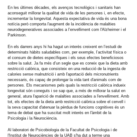
En les últimes dècades, els avenços tecnològics i sanitaris han
aconseguit millorar la qualitat de vida de les persones i, en efecte,
incrementar la longevitat. Aquesta expectativa de vida és una bona
notícia però comporta l'augment de la incidència de malalties
neurodegeneratives associades a l’envelliment com l'Alzheimer i el
Parkinson.
En els darrers anys hi ha hagut un interès creixent en l’estudi de
determinats hàbits saludables com, per exemple, l’activitat física o
el consum de dietes específiques i els seus efectes beneficiosos
sobre la salut. Ja fa més d’un segle que es coneix que la dieta amb
restricció calòrica, que consisteix en una reducció de la ingesta de
calories sense malnutrició i amb l'aportació dels micronutrients
necessaris, és capaç de prolongar la vida tant d'animals com de
persones. Els mecanismes pels quals la restricció calòrica indueix
longevitat són coneguts i se sap que, a més de millorar la salut en
general, atura l'aparició de malalties associades a l'envelliment. Amb
tot, els efectes de la dieta amb restricció calòrica sobre el cervell i
la seva capacitat d'atenuar la pèrdua de funcions cognitives és un
tema de debat que ha suscitat molt interès en l'àmbit de la
Psicologia i la Neurociència.
Al laboratori de Psicobiologia de la Facultat de Psicologia i de
l'Institut de Neurociències de la UAB s'ha dut a terme una