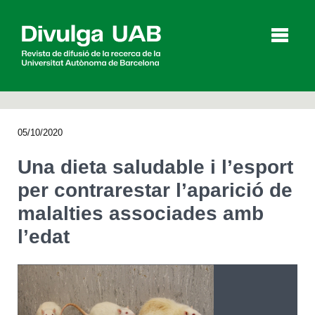
p
a
l
05/10/2020
Articles
Entrevistes
Vídeos
Una dieta saludable i l’esport
per contrarestar l’aparició de
malalties associades amb
Agenda
l’edat
English
Español
CERCAR