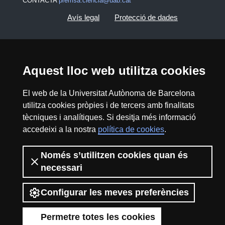
CONTACTA
premsa.ciencia@uab.cat
Avís legal
Protecció de dades
Sobre el web
Accessibilitat web
Mapa del web UAB
Aquest lloc web utilitza cookies
El web de la Universitat Autònoma de Barcelona
2026 Divulga UAB - Creative Commons
utilitza cookies pròpies i de tercers amb finalitats
Reconeixement - No Comercial (CC BY NC) -
tècniques i analítiques. Si desitja més informació
ISSN: 2014-6388
accedeixi a la nostra
política de cookies
.
View low-bandwidth version
Només s’utilitzen cookies quan és
necessari
Configurar les meves preferències
Permetre totes les cookies