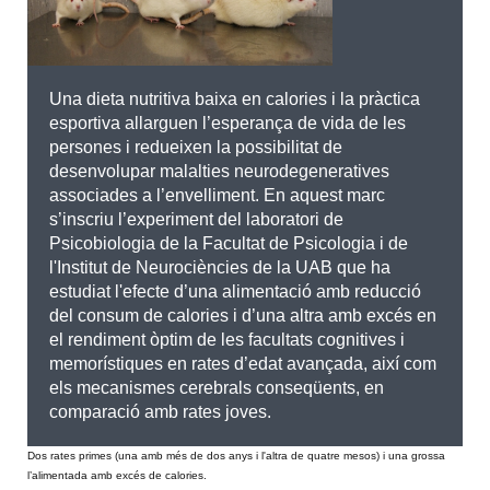
Una dieta nutritiva baixa en calories i la pràctica
esportiva allarguen l’esperança de vida de les
persones i redueixen la possibilitat de
desenvolupar malalties neurodegeneratives
associades a l’envelliment. En aquest marc
s’inscriu l’experiment del laboratori de
Psicobiologia de la Facultat de Psicologia i de
l'Institut de Neurociències de la UAB que ha
estudiat l'efecte d’una alimentació amb reducció
del consum de calories i d’una altra amb excés en
el rendiment òptim de les facultats cognitives i
memorístiques en rates d’edat avançada, així com
els mecanismes cerebrals conseqüents, en
comparació amb rates joves.
Dos rates primes (una amb més de dos anys i l'altra de quatre mesos) i una grossa
l’alimentada amb excés de calories.