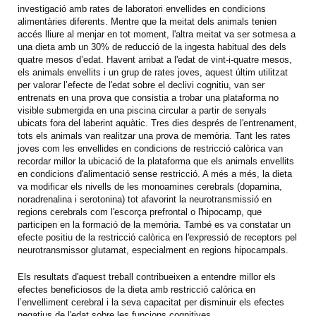
investigació amb rates de laboratori envellides en condicions
alimentàries diferents. Mentre que la meitat dels animals tenien
accés lliure al menjar en tot moment, l'altra meitat va ser sotmesa a
una dieta amb un 30% de reducció de la ingesta habitual des dels
quatre mesos d’edat. Havent arribat a l'edat de vint-i-quatre mesos,
els animals envellits i un grup de rates joves, aquest últim utilitzat
per valorar l’efecte de l'edat sobre el declivi cognitiu, van ser
entrenats en una prova que consistia a trobar una plataforma no
visible submergida en una piscina circular a partir de senyals
ubicats fora del laberint aquàtic. Tres dies després de l'entrenament,
tots els animals van realitzar una prova de memòria. Tant les rates
joves com les envellides en condicions de restricció calòrica van
recordar millor la ubicació de la plataforma que els animals envellits
en condicions d'alimentació sense restricció. A més a més, la dieta
va modificar els nivells de les monoamines cerebrals (dopamina,
noradrenalina i serotonina) tot afavorint la neurotransmissió en
regions cerebrals com l'escorça prefrontal o l'hipocamp, que
participen en la formació de la memòria. També es va constatar un
efecte positiu de la restricció calòrica en l'expressió de receptors pel
neurotransmissor glutamat, especialment en regions hipocampals.
Els resultats d'aquest treball contribueixen a entendre millor els
efectes beneficiosos de la dieta amb restricció calòrica en
l’envelliment cerebral i la seva capacitat per disminuir els efectes
negatius de l'edat sobre les funcions cognitives.