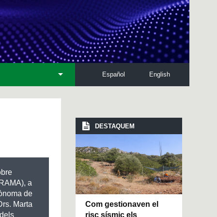
Español
English
DESTAQUEM
obre
(MRAMA), a
utònoma de
Com gestionaven el
Drs. Marta
risc sísmic els
 dels