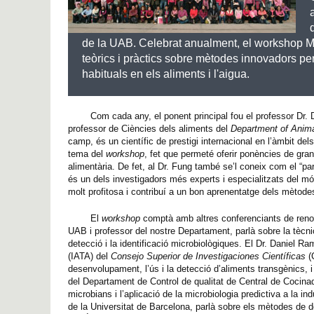
de la UAB. Celebrat anualment, el workshop MRA
teòrics i pràctics sobre mètodes innovadors per
habituals en els aliments i l'aigua.
Com cada any, el ponent principal fou el professor Dr. D
professor de Ciències dels aliments del
Department of Anima
camp, és un científic de prestigi internacional en l’àmbit del
tema del
workshop
, fet que permeté oferir ponències de gran
alimentària. De fet, al Dr. Fung també se’l coneix com el “p
és un dels investigadors més experts i especialitzats del mó
molt profitosa i contribuí a un bon aprenentatge dels mètode
El
workshop
comptà amb altres conferenciants de renom
UAB i professor del nostre Departament, parlà sobre la tècn
detecció i la identificació microbiològiques. El Dr. Daniel Ram
(IATA) del
Consejo Superior de Investigaciones Científicas
(C
desenvolupament, l’ús i la detecció d’aliments transgènics, i
del Departament de Control de qualitat de Central de Cocina
microbians i l’aplicació de la microbiologia predictiva a la 
de la Universitat de Barcelona, parlà sobre els mètodes de det