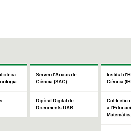
blioteca
Servei d'Arxius de
Institut d'H
cnologia
Ciència (SAC)
Ciència (I
ls
Dipòsit Digital de
Col·lectiu
Documents UAB
a l'Educaci
Matemàtic