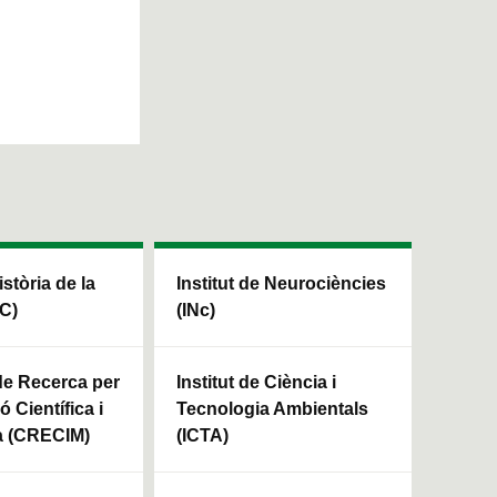
istòria de la
Institut de Neurociències
HC)
(INc)
 de Recerca per
Institut de Ciència i
ó Científica i
Tecnologia Ambientals
a (CRECIM)
(ICTA)