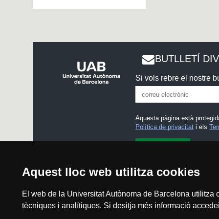
BUTLLETÍ DI
Si vols rebre el nostre bu
Aquesta pàgina està protegid
Política de privacitat
i els
Ter
He llegit i accepto l'
Avís l
Aquest lloc web utilitza cookies
El web de la Universitat Autònoma de Barcelona utilitza c
tècniques i analítiques. Si desitja més informació accedei
Avís legal