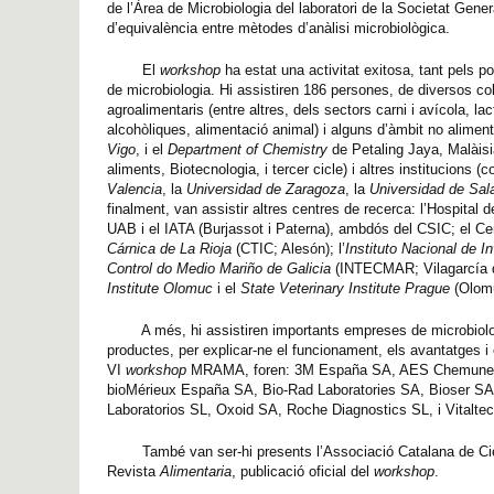
de l’Àrea de Microbiologia del laboratori de la Societat Gen
d’equivalència entre mètodes d’anàlisi microbiològica.
El
workshop
ha estat una activitat exitosa, tant pels p
de microbiologia. Hi assistiren 186 persones, de diversos col
agroalimentaris (entre altres, dels sectors carni i avícola, 
alcohòliques, alimentació animal) i alguns d’àmbit no alimenta
Vigo
, i el
Department of Chemistry
de Petaling Jaya, Malàisia
aliments, Biotecnologia, i tercer cicle) i altres institucions 
Valencia
, la
Universidad
de Zaragoza
, la
Universidad
de Sa
finalment,
van assistir
altres centres de recerca: l’Hospital
UAB i el IATA (Burjassot i Paterna), ambdós del
CSIC; el
Ce
Cárnica de La Rioja
(CTIC; Alesón); l’
Instituto Nacional de I
Control do Medio Mariño de Galicia
(INTECMAR; Vilagarcía d
Institute Olomuc
i el
State Veterinary Institute Prague
(Olomu
A més, hi assistiren importants empreses de microbiologia
productes, per explicar-ne el funcionament, els avantatges i
VI
workshop
MRAMA, foren: 3M España SA, AES Chemunex E
bioMérieux España SA, Bio-Rad Laboratories SA, Bioser SA (
Laboratorios SL, Oxoid SA, Roche Diagnostics SL, i Vitaltec
També van ser-hi presents l’Associació Catalana de Ciènc
Revista
Alimentaria
, publicació oficial del
workshop
.