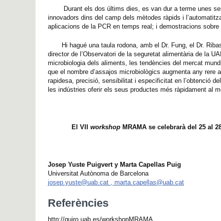
Durant els dos últims dies, es van dur a terme unes se
innovadors dins del camp dels mètodes ràpids i l’automatitza
aplicacions de la PCR en temps real; i demostracions sobre
Hi hagué una taula rodona, amb el
Dr. Fung, el Dr. Rib
director de l’Observatori de la seguretat alimentària de la 
microbiologia dels aliments, les tendències del mercat mundia
que el nombre d’assajos microbiològics augmenta any rere a
rapidesa, precisió, sensibilitat i especificitat en l’obtenció
les indústries oferir els seus productes més ràpidament al me
El VII
workshop
MRAMA se celebrarà del 25 al 2
Josep Yuste Puigvert y Marta Capellas Puig
Universitat Autònoma de Barcelona
josep.yuste@uab.cat , marta.capellas@uab.cat
Referències
http://quiro.uab.es/workshopMRAMA