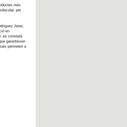
productes més
olecular, per
odríguez Jerez,
ció en
p
, es constatà
que garanteixen
itzats permeten a