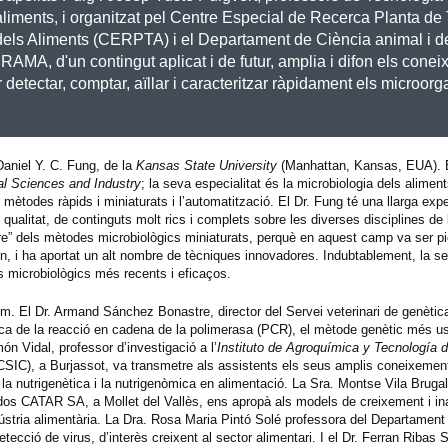
aliments, i organitzat pel Centre Especial de Recerca Planta de
dels Aliments (CERPTA) i el Departament de Ciència animal i d
MA, d'un contingut aplicat i de futur, amplia i difon els cone
 detectar, comptar, aïllar i caracteritzar ràpidament els microor
aniel Y. C. Fung,
de la
Kansas State
University
(Manhattan, Kansas, EUA). E
l Sciences and Industry
; la seva especialitat és la microbiologia dels aliment
s mètodes ràpids i miniaturats i l’automatització. El Dr. Fung té una llarga expe
 qualitat, de continguts molt rics i complets sobre les diverses disciplines de 
are” dels mètodes microbiològics miniaturats, perquè en aquest camp va ser pi
n, i ha aportat un alt nombre de tècniques innovadores. Indubtablement, la s
s microbiològics més recents i eficaços.
. El Dr. Armand Sánchez Bonastre, director del Servei veterinari de genètica
ica de la reacció en cadena de la polimerasa (PCR), el mètode genètic més us
ón Vidal, professor d’investigació a l’
Instituto de Agroquímica y Tecnología 
SIC), a Burjassot, va transmetre als assistents els seus amplis coneixemen
 la nutrigenètica i la nutrigenòmica en alimentació. La Sra. Montse Vila Bruga
dos CATAR SA, a Mollet del Vallès, ens apropà als models de creixement i in
indústria alimentària. La Dra. Rosa Maria Pintó Solé professora del Departament
ecció de virus, d’interès creixent al sector alimentari. I el Dr. Ferran Ribas 