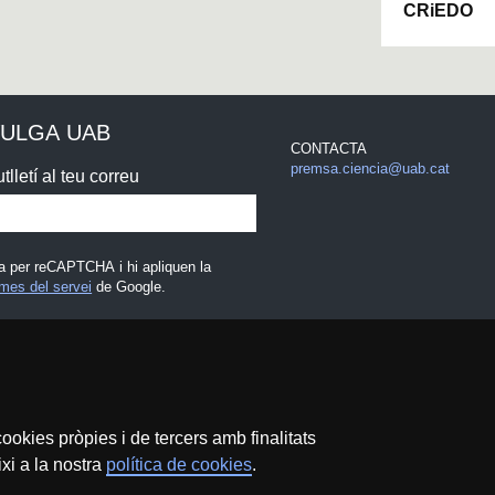
CRiEDO
VULGA UAB
CONTACTA
premsa.ciencia@uab.cat
tlletí al teu correu
a per reCAPTCHA i hi apliquen la
mes del servei
de Google.
egal
ookies pròpies i de tercers amb finalitats
xi a la nostra
política de cookies
.
Protecció de dades
Sobre el web
Accessibilitat web
M