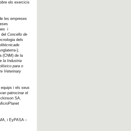
obre els exercicis
ó de les empreses
reses
ues i
l del
Concello de
ecnologia dels
litécnica
de
nglaterra-);
ca (CNM) de la
 la Industria
olóxico para o
te Veterinary
equips i els seus
van patrocinar el
ickinson SA,
MicroPlanet
A, i
EyPASA –