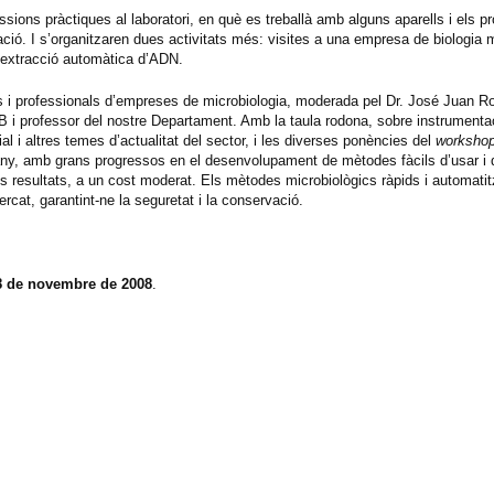
ssions
pràctiques al laboratori, en què es
treballà amb alguns aparells i els 
ció. I s’organitzaren dues activitats més: visites a una empresa de biologia m
 extracció automàtica d’ADN.
as i professionals d’empreses de microbiologia, moderada pel Dr. José Juan R
UAB i professor del nostre Departament. Amb la taula rodona, sobre instrumenta
l i altres temes d’actualitat del sector, i les diverses ponències del
worksho
ny, amb grans progressos en el desenvolupament de mètodes fàcils d’usar i 
 dels resultats, a un cost moderat. Els mètodes microbiològics ràpids i automat
rcat, garantint-ne la seguretat i la conservació.
8 de novembre de 2008
.