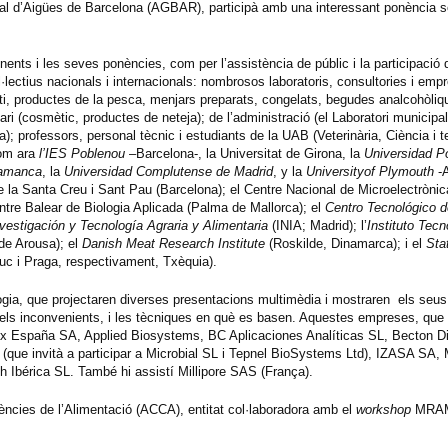
eral d’Aigües de Barcelona (AGBAR), participà amb una interessant ponència s
onents i les seves ponències, com per l’assistència de públic i la participaci
·lectius nacionals i internacionals: nombrosos laboratoris, consultories i emp
lacti, productes de la pesca, menjars preparats, congelats, begudes analcohòliq
ri (cosmètic, productes de neteja); de l’administració (el
Laboratori municipa
); professors, personal tècnic i estudiants de la UAB (Veterinària, Ciència i t
(com ara
l’
IES Poblenou
–Barcelona-, la Universitat de Girona, la
Universidad Po
lamanca
, la
Universidad
Complutense
de Madrid
, y la
University
of Plymouth
-A
 de la Santa Creu i Sant Pau (Barcelona); el Centre Nacional de Microelectròni
ntre Balear de Biologia Aplicada
(Palma de Mallorca);
el
Centro Tecnológico de
nvestigación y Tecnología Agraria y Alimentaria
(INIA; Madrid); l’
Instituto Tecn
e Arousa); el
Danish Meat Research Institute
(Roskilde, Dinamarca); i el
Sta
c i Praga, respectivament, Txèquia).
, que projectaren diverses presentacions multimèdia i mostraren els seus 
 els inconvenients, i les tècniques en què es basen. Aquestes empreses, que 
spaña SA, Applied Biosystems, BC Aplicaciones Analíticas SL, Becton D
que invità a participar a Microbial SL i Tepnel BioSystems Ltd), IZASA SA, 
h Ibérica SL. També hi assistí Millipore SAS (França).
ies de l’Alimentació (ACCA), entitat col·laboradora amb el
workshop
MRAM