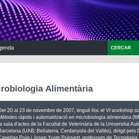
genda
CERCAR
crobiologia Alimentària
Del 20 al 23 de novembre de 2007, tingué lloc el VI workshop s
Mètodes ràpids i automatització en microbiologia alimentària 
la sala d'actes de la Facultat de Veterinària de la Universitat A
Barcelona (UAB; Bellaterra, Cerdanyola del Vallès), dirigit pels 
Capellas Puig i Josep Yuste Puigvert, professors de Tecnologia