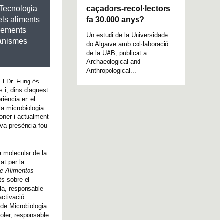
caçadors-recol·lectors
 Tecnologia
fa 30.000 anys?
els aliments
ixements
Un estudi de la Universidade
ganismes
do Algarve amb col·laboració
de la UAB, publicat a
Archaeological and
Anthropological...
l Dr. Fung és
s i, dins d’aquest
riència en el
la microbiologia
oner i actualment
eva presència fou
 molecular de la
at per la
de Alimentos
ts sobre el
lla, responsable
activació
 de Microbiologia
Soler, responsable