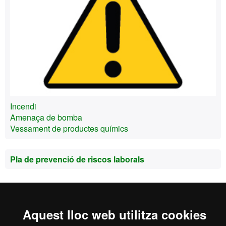
Incendi
Amenaça de bomba
Vessament de productes químics
Pla de prevenció de riscos laborals
Inici
Avís Legal
Política de Privacitat
Aquest lloc web utilitza cookies
Canal intern d'informació
Protecció de dades