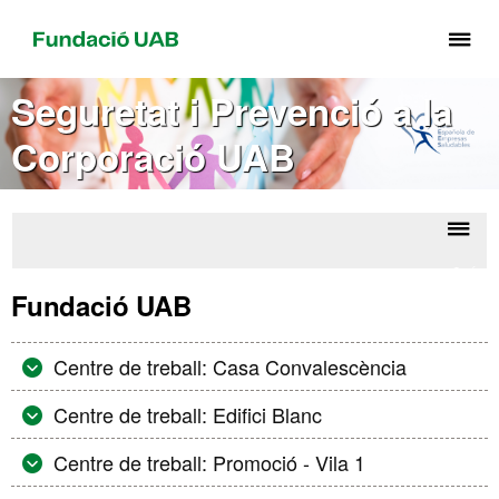
Pr
pe
de
Seguretat i Prevenció a la
el
Corporació UAB
me
de
Fu
UA
Despl
Infor
la
de
Fundació UAB
risco
naveg
lloc
tre
Centre de treball: Casa Convalescència
Centre de treball: Edifici Blanc
Centre de treball: Promoció - Vila 1