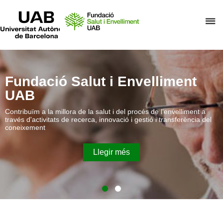
UAB
Universitat
P
Autònoma
de
p
Barcelona
d
el
m
Fundació Salut i Envelliment
d
UAB
F
Contribuïm a la millora de la salut i del procés de l'envelliment a
S
través d'activitats de recerca, innovació i gestió i transferència del
coneixement
i
E
Llegir més