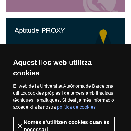
Aptitude-PROXY
Aquest lloc web utilitza
Reconeixement internacional de l'excel·lència
cookies
HR
El web de la Universitat Autònoma de Barcelona
utilitza cookies pròpies i de tercers amb finalitats
tècniques i analítiques. Si desitja més informació
Excell
accedeixi a la nostra
política de cookies
.
Inici
Avís Legal
Protecció de Dades
Política de Privacitat
Polítiques de Skills
Sobre el web
Només s’utilitzen cookies quan és
Fundació Salut i Envelliment | Universitat Autònoma
necessari