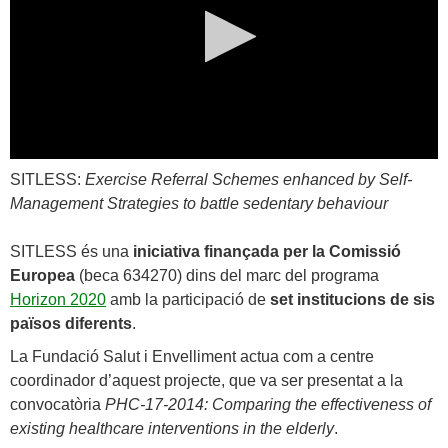
0
SITLESS:
Exercise Referral Schemes enhanced by Self-
seconds
of
Management Strategies to battle sedentary behaviour
0
seconds
SITLESS és una
iniciativa finançada per la Comissió
Europea
(beca 634270) dins del marc del programa
Horizon 2020
amb la participació de
set institucions de sis
països diferents
.
La Fundació Salut i Envelliment actua com a centre
coordinador d’aquest projecte, que va ser presentat a la
convocatòria
PHC-17-2014: Comparing the effectiveness of
existing healthcare interventions in the elderly
.