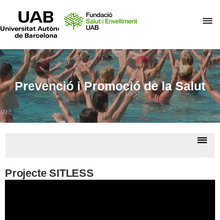
UAB
Universitat
P
Autònoma
de
p
Barcelona
d
el
m
Prevenció i Promoció de la Salut
d
F
S
i
De
E
la
Proje
na
Anter
Projecte SITLESS