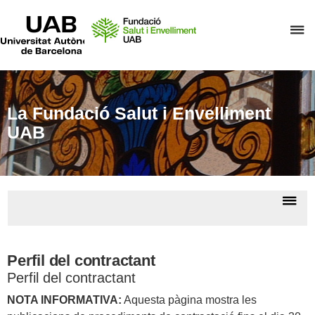
UAB
Universitat
P
Autònoma
de
p
Barcelona
d
el
m
La Fundació Salut i Envelliment
d
UAB
F
S
i
De
E
la
L
na
Fund
Perfil del contractant
Perfil del contractant
NOTA INFORMATIVA:
Aquesta pàgina mostra les