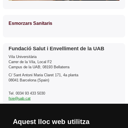
Esmorzars Sanitaris
Contacte
Fundació Salut i Envelliment de la UAB
Vila Universitària
Carrer de la Vila, Local F2
Campus de la UAB; 08193 Bellaterra
C/ Sant Antoni Maria Claret 171, 4a planta
08041 Barcelona (Spain)
Tel. 0034 93 433 5030
fsie@uab.cat
Aquest lloc web utilitza