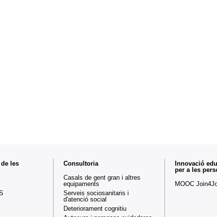
 de les
Consultoria
Innovació educ
per a les per
Casals de gent gran i altres
equipaments
MOOC Join4J
S
Serveis sociosanitaris i
d'atenció social
Deteriorament cognitiu