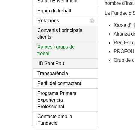
Salut i Envelliment
nombre d’insti
Equip de treball
La Fundació Sa
Relacions
Xarxa d’H
Convenis i principals
Alianza d
clients
Red Escue
Xarxes i grups de
PROFOU
treball
Grup de c
IIB Sant Pau
Transparència
Perfil del contractant
Programa Primera
Experiència
Professional
Contacte amb la
Fundació