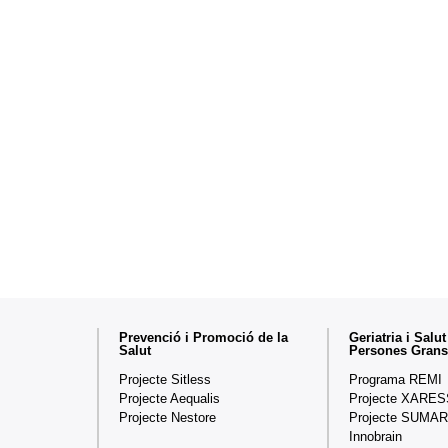
Mapa
Prevenció i Promoció de la
Geriatria i Salut
Salut
Persones Grans
web
Projecte Sitless
Programa REMI
Projecte Aequalis
Projecte XARES
Projecte Nestore
Projecte SUMAR
Innobrain