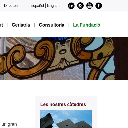
LinkedIn
Instagram
Youtube
Faceboo
Directori
Español
English
ut
Geriatria
Consultoria
La Fundació
Informació
Les nostres càtedres
complementària
b un gran