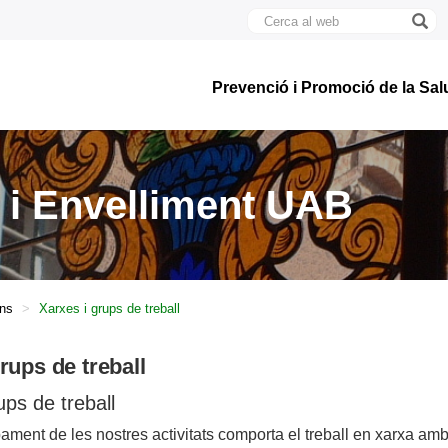
Cerca
al
U
web
A
B
Prevenció i Promoció de la Sal
 i Envelliment UAB
ons
Xarxes i grups de treball
rups de treball
ups de treball
ment de les nostres activitats comporta el treball en xarxa am