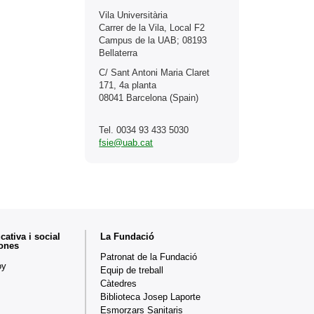
Vila Universitària
Carrer de la Vila, Local F2
Campus de la UAB; 08193
Bellaterra
C/ Sant Antoni Maria Claret
171, 4a planta
08041 Barcelona (Spain)
Tel. 0034 93 433 5030
fsie@uab.cat
ativa i social
La Fundació
sones
Patronat de la Fundació
oy
Equip de treball
Càtedres
Biblioteca Josep Laporte
Esmorzars Sanitaris