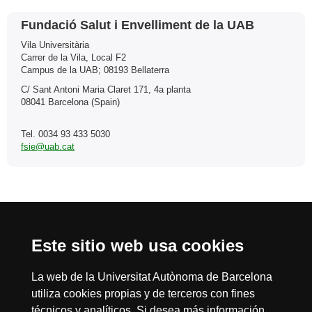
Contacto
Fundació Salut i Envelliment de la UAB
Vila Universitària
Carrer de la Vila, Local F2
Campus de la UAB; 08193 Bellaterra
C/ Sant Antoni Maria Claret 171, 4a planta
08041 Barcelona (Spain)
Tel. 0034 93 433 5030
fsie@uab.cat
Reconocimiento internacional de la excelencia
HR
Este sitio web usa cookies
La web de la Universitat Autònoma de Barcelona
utiliza cookies propias y de terceros con fines
técnicos y analíticos. Si desea más información,