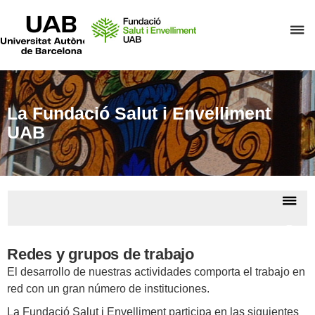
UAB
Universitat
C
Autònoma
de
a
Barcelona
p
d
el
La Fundació Salut i Envelliment
m
UAB
d
F
S
De
i
la
E
Relac
na
Redes y grupos de trabajo
El desarrollo de nuestras actividades comporta el trabajo en
red con un gran número de instituciones.
La Fundació Salut i Envelliment participa en las siguientes