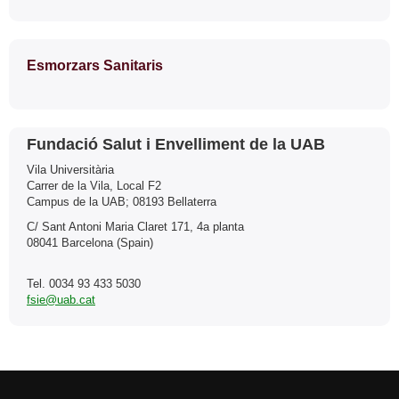
Esmorzars Sanitaris
Contacto
Fundació Salut i Envelliment de la UAB
Vila Universitària
Carrer de la Vila, Local F2
Campus de la UAB; 08193 Bellaterra
C/ Sant Antoni Maria Claret 171, 4a planta
08041 Barcelona (Spain)
Tel. 0034 93 433 5030
fsie@uab.cat
Reconocimiento internacional de la excelencia