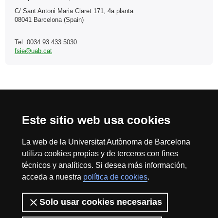
C/ Sant Antoni Maria Claret 171, 4a planta
08041 Barcelona (Spain)
Tel. 0034 93 433 5030
fsie@uab.cat
Reconocimiento internacional de la excelencia
HR
Este sitio web usa cookies
La web de la Universitat Autònoma de Barcelona
utiliza cookies propias y de terceros con fines
Excell
técnicos y analíticos. Si desea más información,
Inicio
Aviso Legal
Protección de Datos
Política de Privacidad
acceda a nuestra
política de cookies
.
Políticas de skills
Sobre la web
Fundació Salut i Envelliment | Universitat Autònoma
in
Solo usar cookies necesarias
de Barcelona