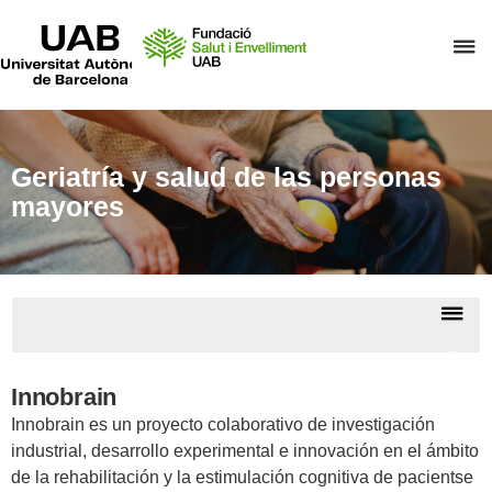
UAB
Universitat
C
Autònoma
de
a
Barcelona
p
d
el
Geriatría y salud de las personas
m
mayores
d
F
S
De
i
la
E
Proye
na
anter
Innobrain
Innobrain es un proyecto colaborativo de investigación
industrial, desarrollo experimental e innovación en el ámbito
de la rehabilitación y la estimulación cognitiva de pacientse