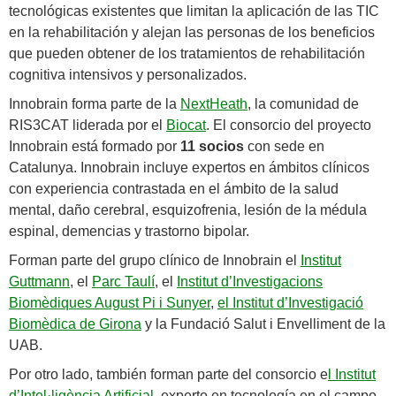
tecnológicas existentes que limitan la aplicación de las TIC
en la rehabilitación y alejan las personas de los beneficios
que pueden obtener de los tratamientos de rehabilitación
cognitiva intensivos y personalizados.
Innobrain forma parte de la
NextHeath
, la comunidad de
RIS3CAT liderada por el
Biocat
. El consorcio del proyecto
Innobrain está formado por
11 socios
con sede en
Catalunya. Innobrain incluye expertos en ámbitos clínicos
con experiencia contrastada en el ámbito de la salud
mental, daño cerebral, esquizofrenia, lesión de la médula
espinal, demencias y trastorno bipolar.
Forman parte del grupo clínico de Innobrain el
Institut
Guttmann
, el
Parc Taulí
, el
Institut d’Investigacions
Biomèdiques August Pi i Sunyer
,
el Institut d’Investigació
Biomèdica de Girona
y la Fundació Salut i Envelliment de la
UAB.
Por otro lado, también forman parte del consorcio e
l Institut
d’Intel·ligència Artificial
, experto en tecnología en el campo