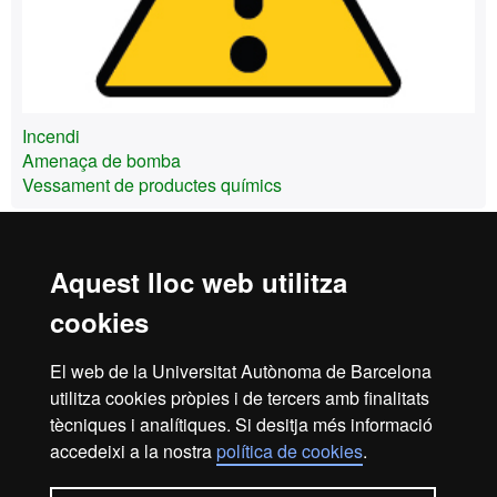
Incendi
Amenaça de bomba
Vessament de productes químics
Pla de prevenció de riscos laborals
Aquest lloc web utilitza
cookies
Inici
Avís Legal
Política de Privacitat
El web de la Universitat Autònoma de Barcelona
Canal intern d'informació
Protecció de dades
utilitza cookies pròpies i de tercers amb finalitats
Sobre el web
tècniques i analítiques. Si desitja més informació
accedeixi a la nostra
política de cookies
.
Fundació UAB | Universitat Autònoma de Barcelona