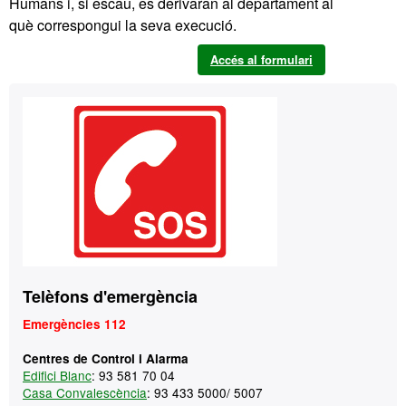
Humans i, si escau, es derivaran al departament al
què correspongui la seva execució.
Accés al formulari
Informació
Contacte
complementària
Telèfons d'emergència
Emergències 112
Centres de Control i Alarma
Edifici Blanc
: 93 581 70 04
Casa Convalescència
: 93 433 5000/ 5007