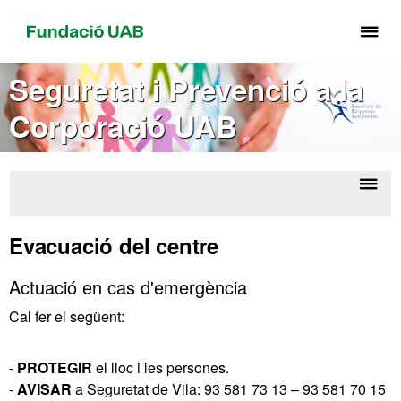
Pr
pe
de
Seguretat i Prevenció a la
el
Corporació UAB
me
de
Fu
UA
Despl
V
la
Unive
Evacuació del centre
naveg
Actuació en cas d'emergència
Cal fer el següent:
-
PROTEGIR
el lloc i les persones.
-
AVISAR
a Seguretat de Vila: 93 581 73 13 – 93 581 70 15