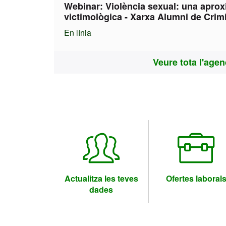
Webinar: Violència sexual: una apro
victimològica - Xarxa Alumni de Crim
En línia
Veure tota l'age
Actualitza les teves
Ofertes laboral
dades