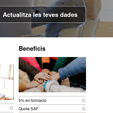
Aquest
Actualitza les teves dades
enllaç
s'obre
en
una
Beneficis
finestra
nova
5% en formació
u
Quota SAF