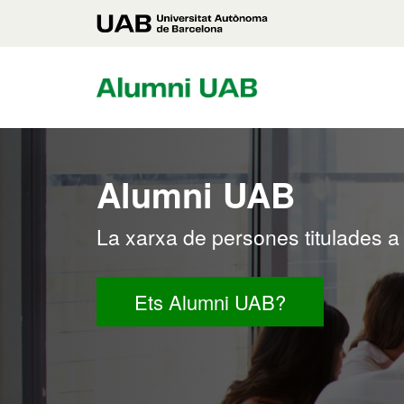
Vés
Universitat
al
contingut
Autònoma
principal
de
Barcelona
Alumni UAB
La xarxa de persones titulades a
Ets Alumni UAB?