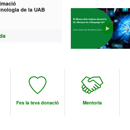
ximació
inologia de la UAB
Vídeo
4
nda
s
Fes la teva donació
Mentoria