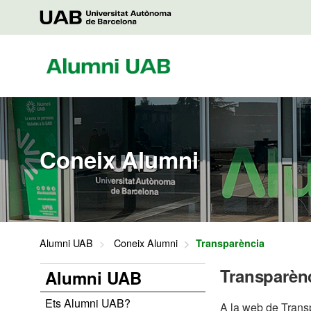
Saltar
al
UAB
contenido
Alumni
Coneix Alumni
Alumni UAB
Coneix Alumni
Transparència
Transparèn
Alumni UAB
Ets Alumni UAB?
A la web de Trans