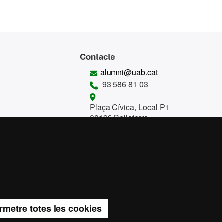
Contacte
alumni@uab.cat
93 586 81 03
Plaça Cívica, Local P1
08193 Bellaterra
Cerdanyola del Vallès
Horari d’atenció
Dilluns a dijous de 10h a
14h- 15h a 17h
Divendres 10h a 14h (hores a
convenir)
rmetre totes les cookies