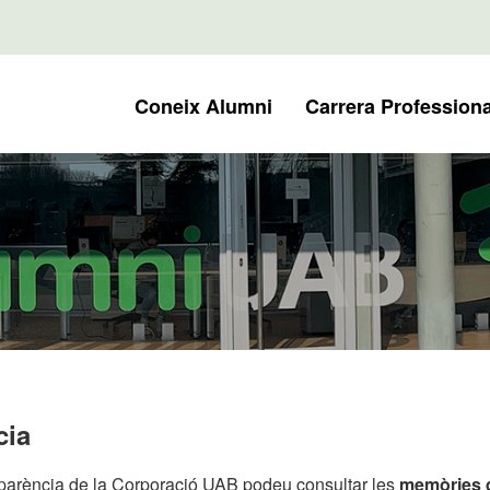
Coneix Alumni
Carrera Professiona
cia
parència de la Corporació UAB podeu consultar les
memòries d