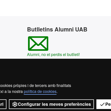
Butlletins Alumni UAB
Alumni, no et perdis el butlletí!
ookies pròpies i de tercers amb finalitats
xi a la nostra
política de cookies
.
ri
Configurar les meves preferències
Pe