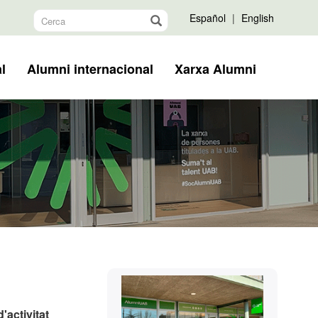
Español
|
English
l
Alumni internacional
Xarxa Alumni
Informació
Contacte
complementària
'activitat