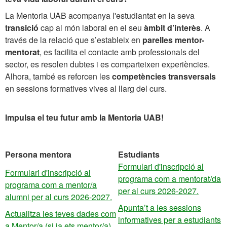
La Mentoria UAB acompanya l'estudiantat en la seva
transició
cap al món laboral en el seu
àmbit d’interès
. A
través de la relació que s’estableix en
parelles mentor-
mentorat
, es facilita el contacte amb professionals del
sector, es resolen dubtes i es comparteixen experiències.
Alhora, també es reforcen les
competències transversals
en sessions formatives vives al llarg del curs.
Impulsa el teu futur amb la Mentoria UAB!
Persona mentora
Estudiants
Formulari d'inscripció al
Formulari d'inscripció al
programa com a mentorat/da
programa com a mentor/a
per al curs 2026-2027.
alumni per al curs 2026-2027.
Apunta’t a les sessions
Actualitza les teves dades com
informatives per a estudiants
a Mentor/a (si ja ets mentor/a)
.