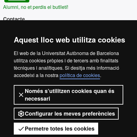
Alumni, no et perdis el butlletí!
Contacte
alumni@uab.cat
93 586 81 03
Aquest lloc web utilitza cookies
Plaça Cívica, Local P1
El web de la Universitat Autònoma de Barcelona
08193 Bellaterra
utilitza cookies pròpies i de tercers amb finalitats
Cerdanyola del Vallès
tècniques i analítiques. Si desitja més informació
accedeixi a la nostra
política de cookies
.
Horari d’atenció
Dilluns a dijous de 10h a 14h- 15h a 17h
Només s’utilitzen cookies quan és
Divendres 10h a 14h (hores a convenir)
necessari
Configurar les meves preferències
Reconeixement internacional de l'excel·lència
© 2026 Universitat Autònoma de Barcelona
Permetre totes les cookies