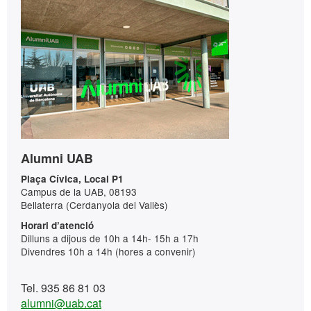
Informació
Contacte
complementària
Alumni UAB
Plaça Cívica, Local P1
Campus de la UAB, 08193
Bellaterra (Cerdanyola del Vallès)
Horari d’atenció
Dilluns a dijous de 10h a 14h- 15h a 17h
Divendres 10h a 14h (hores a convenir)
Tel. 935 86 81 03
alumni@uab.cat