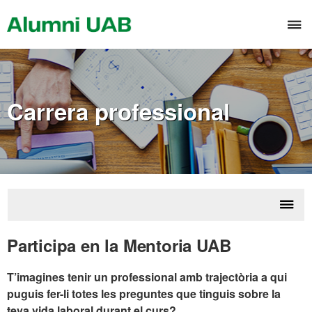
Saltar
al
T
contenido
n
Carrera professional
Despl
Mento
Participa en la Mentoria UAB
la
UA
naveg
T’imagines tenir un professional amb trajectòria a qui
puguis fer-li totes les preguntes que tinguis sobre la
teva vida laboral durant el curs?