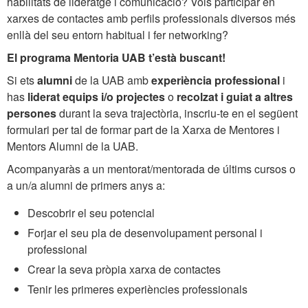
habilitats de lideratge i comunicació? Vols participar en
xarxes de contactes amb perfils professionals diversos més
enllà del seu entorn habitual i fer networking?
El programa Mentoria UAB t’està buscant!
Si ets
alumni
de la UAB amb
experiència professional
i
has
liderat equips i/o
projectes
o
recolzat i guiat a altres
persones
durant la seva trajectòria, inscriu-te en el següent
formulari per tal de formar part de la Xarxa de Mentores i
Mentors Alumni de la UAB.
Acompanyaràs a un mentorat/mentorada de últims cursos o
a un/a alumni de primers anys a:
Descobrir el seu potencial
Forjar el seu pla de desenvolupament personal i
professional
Crear la seva pròpia xarxa de contactes
Tenir les primeres experiències professionals