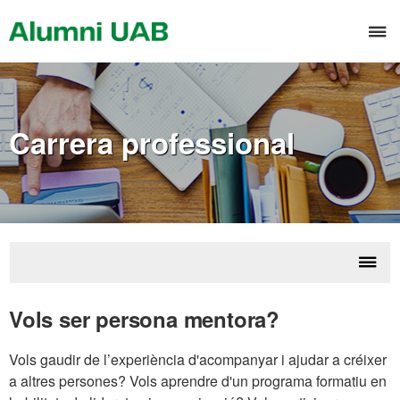
Saltar
al
T
contenido
n
Carrera professional
Despl
Crei
la
Vols ser persona mentora?
profe
naveg
Vols gaudir de l’experiència d'acompanyar i ajudar a créixer
a altres persones? Vols aprendre d'un programa formatiu en