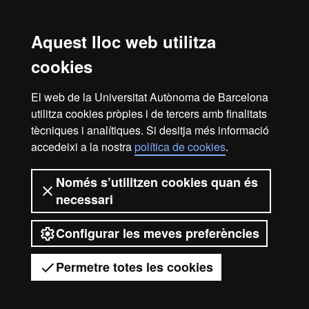
Aquest lloc web utilitza
Alumni, no et perdis el butlletí!
cookies
Contacte
alumni@uab.cat
El web de la Universitat Autònoma de Barcelona
93 586 81 03
utilitza cookies pròpies i de tercers amb finalitats
tècniques i analítiques. Si desitja més informació
Plaça Cívica, Local P1
accedeixi a la nostra
política de cookies
.
08193 Bellaterra
Cerdanyola del Vallès
Només s’utilitzen cookies quan és
necessari
Horari d’atenció
Dilluns a dijous de 10h a 14h- 15h a 17h
Configurar les meves preferències
Divendres 10h a 14h (hores a convenir)
Permetre totes les cookies
Reconeixement internacional de l'excel·lència
© 2026 Universitat Autònoma de Barcelona