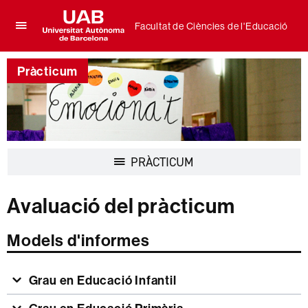
Facultat de Ciències de l'Educació
Prem
UAB
per
Universitat
desplegar
Pràcticum
Autònoma
el
de
menú
Barcelona
de
Facultat
de
Ciències
Desplegar
PRÀCTICUM
de
la
l'Educació
navegació
Avaluació del pràcticum
Models d'informes
Grau en Educació Infantil